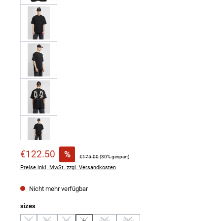
Verkaufspreis:
€122.50
%
Regulärer Preis:
€175.00
(30% gespart)
Preise inkl. MwSt. zzgl. Versandkosten
Nicht mehr verfügbar
auswählen
sizes
S
XL
M
L
2XL
3XL