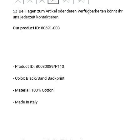
(Diese Option ist zurzeit nicht verfügbar.)
(Diese Option ist zurzeit nicht verfügbar.)
(Diese Option ist zurzeit nicht verfügbar.)
(Diese Option ist zurzeit nicht verfügbar.)
(Diese Option ist zurzeit nicht verfügbar.)
(Diese Option ist zurzeit nicht verfügb
Bei Fagen zum Artikel oder deren Verfügbarkeiten könnt Ihr
uns jederzeit
kontaktieren
Our product ID:
80691-003
- Product ID: B0030089/P113
- Color: Black/Sand Backprint
- Material: 100% Cotton
- Made in Italy