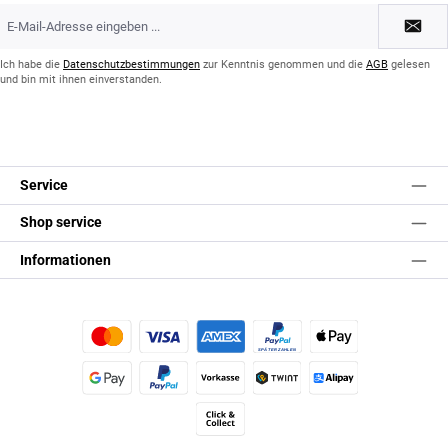
E-
Mail-
Adresse
*
Ich habe die
Datenschutzbestimmungen
zur Kenntnis genommen und die
AGB
gelesen
und bin mit ihnen einverstanden.
Service
Shop service
Informationen
Kredit- oder Debitkarte
Später Bezahlen
Apple Pay
Google Pay
PayPal
Vorkasse
TWINT
Alipay (Unzer payments)
Click & Collect