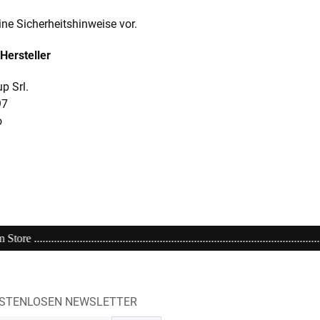
ine Sicherheitshinweise vor.
Hersteller
p Srl.
97
o
....................................................................................Einkaufen bei
OSTENLOSEN NEWSLETTER