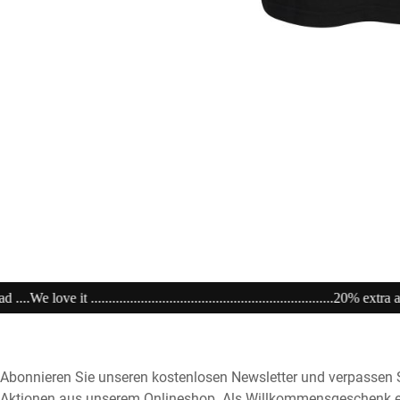
.........................................20% extra auf Sale .........Code: sale20 ................
Abonnieren Sie unseren kostenlosen Newsletter und verpassen S
Aktionen aus unserem Onlineshop. Als Willkommensgeschenk e