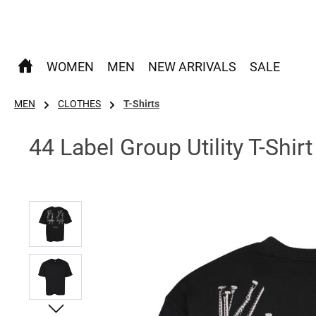
 Hauptinhalt springen
Zur Suche springen
Zur Hauptnavigation springen
WOMEN
MEN
NEW ARRIVALS
SALE
MEN
CLOTHES
T-Shirts
44 Label Group Utility T-Shir
Bildergalerie überspringen