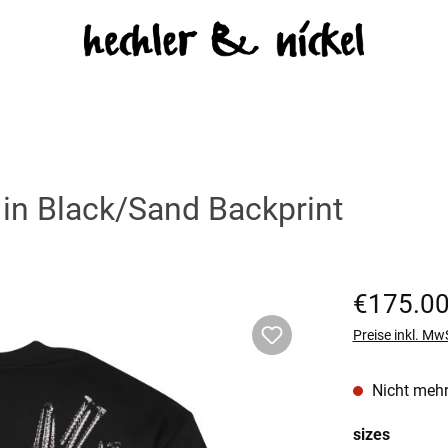
t in Black/Sand Backprint
Regulärer Prei
€175.0
Preise inkl. Mw
Nicht mehr
auswäh
sizes