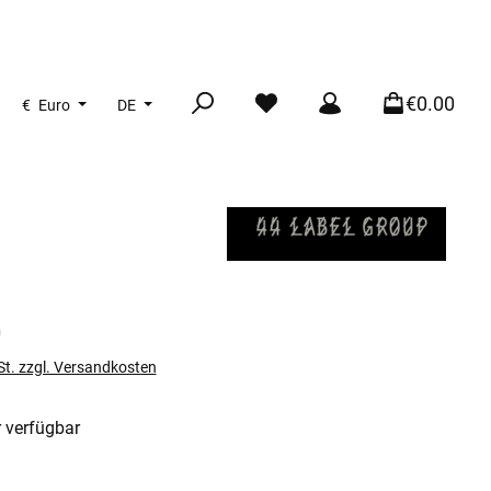
€0.00
€
Euro
DE
s:
0
St. zzgl. Versandkosten
 verfügbar
len