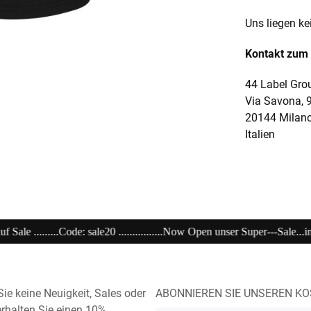
Uns liegen ke
Kontakt zum 
44 Label Grou
Via Savona, 
20144 Milan
Italien
Now Open unser Super---Sale...im Store ..........................................................
ie keine Neuigkeit, Sales oder
ABONNIEREN SIE UNSEREN K
rhalten Sie einen 10%