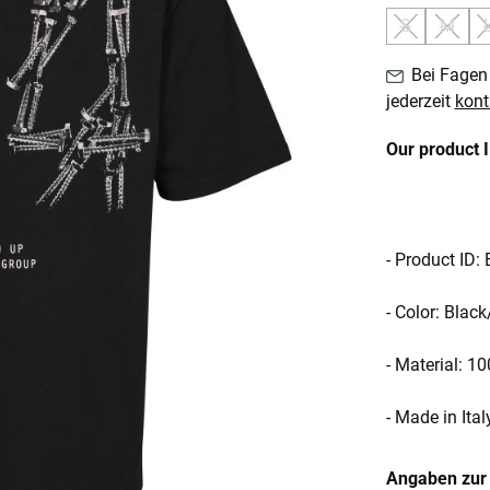
S
M
(Diese Option
(Diese
Bei Fagen 
jederzeit
kont
Our product 
- Product ID
- Color: Blac
- Material: 1
- Made in Ital
Angaben zur 