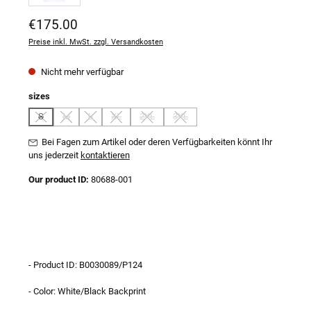
Regulärer Preis:
€175.00
Preise inkl. MwSt. zzgl. Versandkosten
Nicht mehr verfügbar
auswählen
sizes
S
M
L
XL
2XL
3XL
(Diese Option ist zurzeit nicht verfügbar.)
(Diese Option ist zurzeit nicht verfügbar.)
(Diese Option ist zurzeit nicht verfügbar.)
(Diese Option ist zurzeit nicht verfügbar.)
(Diese Option ist zurzeit nicht verfügbar.)
(Diese Option ist zurzeit nicht verfügb
Bei Fagen zum Artikel oder deren Verfügbarkeiten könnt Ihr
uns jederzeit
kontaktieren
Our product ID:
80688-001
- Product ID: B0030089/P124
- Color: White/Black Backprint