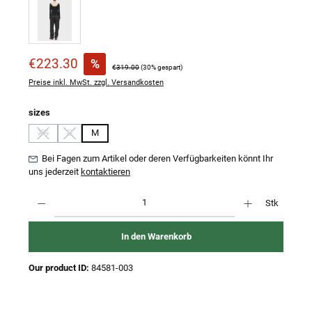
Verkaufspreis:
€223.30
%
Regulärer Preis:
€319.00
(30% gespart)
Preise inkl. MwSt. zzgl. Versandkosten
auswählen
sizes
XS
S
M
(Diese Option ist zurzeit nicht verfügbar.)
(Diese Option ist zurzeit nicht verfügbar.)
Bei Fagen zum Artikel oder deren Verfügbarkeiten könnt Ihr
uns jederzeit
kontaktieren
Produkt Anzahl: Gib den gewünschten Wert ein oder benutze die Schaltflächen um 
Stk
In den Warenkorb
Our product ID:
84581-003