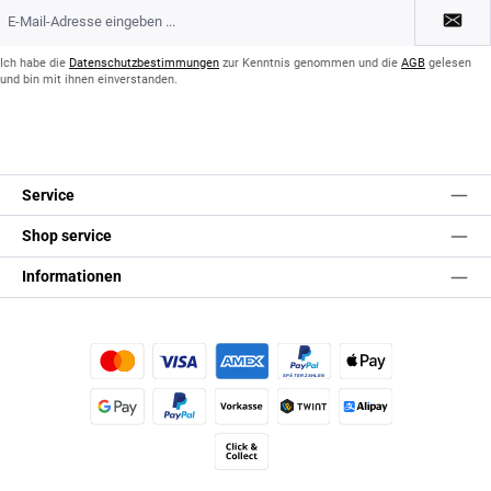
E-
Mail-
Adresse
*
Ich habe die
Datenschutzbestimmungen
zur Kenntnis genommen und die
AGB
gelesen
und bin mit ihnen einverstanden.
Service
Shop service
Informationen
Kredit- oder Debitkarte
Später Bezahlen
Apple Pay
Google Pay
PayPal
Vorkasse
TWINT
Alipay (Unzer payments)
Click & Collect