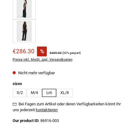
Verkaufspreis:
€286.30
%
Regulärer Preis:
€409.00
(30% gespart)
Preise inkl. MwSt. zzgl. Versandkosten
Nicht mehr verfügbar
auswählen
sizes
S/2
M/4
L/6
XL/8
(Diese Option ist zurzeit nicht verfügbar.)
Bei Fagen zum Artikel oder deren Verfügbarkeiten könnt Ihr
uns jederzeit
kontaktieren
Our product ID:
86916-003