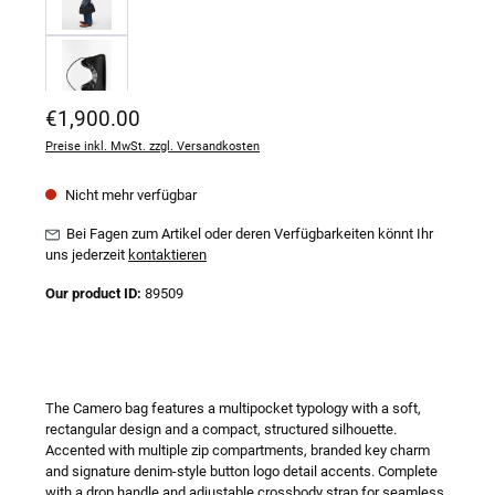
Regulärer Preis:
€1,900.00
Preise inkl. MwSt. zzgl. Versandkosten
Nicht mehr verfügbar
Bei Fagen zum Artikel oder deren Verfügbarkeiten könnt Ihr
uns jederzeit
kontaktieren
Our product ID:
89509
The Camero bag features a multipocket typology with a soft,
rectangular design and a compact, structured silhouette.
Accented with multiple zip compartments, branded key charm
and signature denim-style button logo detail accents. Complete
with a drop handle and adjustable crossbody strap for seamless