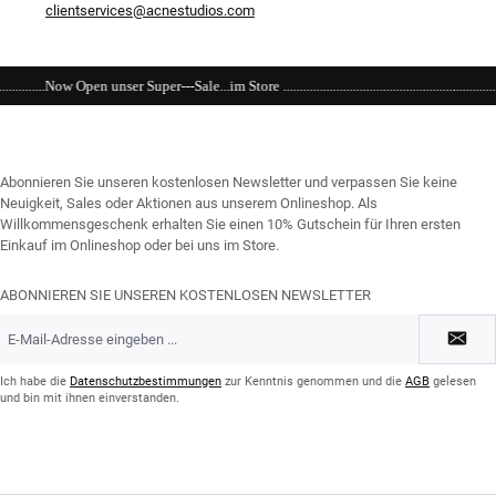
clientservices@acnestudios.com
Sale...im Store .............................................................................................................
Abonnieren Sie unseren kostenlosen Newsletter und verpassen Sie keine
Neuigkeit, Sales oder Aktionen aus unserem Onlineshop. Als
Willkommensgeschenk erhalten Sie einen 10% Gutschein für Ihren ersten
Einkauf im Onlineshop oder bei uns im Store.
ABONNIEREN SIE UNSEREN KOSTENLOSEN NEWSLETTER
E-
Mail-
Adresse
*
Ich habe die
Datenschutzbestimmungen
zur Kenntnis genommen und die
AGB
gelesen
und bin mit ihnen einverstanden.