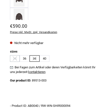
Regulärer Preis:
€590.00
Preise inkl. MwSt. zzgl. Versandkosten
Nicht mehr verfügbar
auswählen
sizes
34
36
38
40
(Diese Option ist zurzeit nicht verfügbar.)
(Diese Option ist zurzeit nicht verfügbar.)
Bei Fagen zum Artikel oder deren Verfügbarkeiten könnt Ihr
uns jederzeit
kontaktieren
Our product ID:
89513-003
- Product ID: AB0040 / RW-WN-SHIR000094