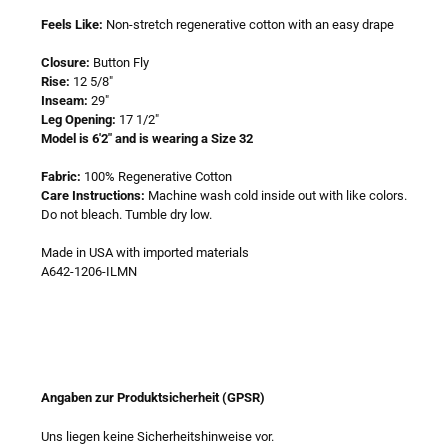
Feels Like:
Non-stretch regenerative cotton with an easy drape
Closure:
Button Fly
Rise:
12 5/8"
Inseam:
29"
Leg Opening:
17 1/2"
Model is 6'2" and is wearing a Size 32
Fabric:
100% Regenerative Cotton
Care Instructions:
Machine wash cold inside out with like colors.
Do not bleach. Tumble dry low.
Made in USA with imported materials
A642-1206-ILMN
Angaben zur Produktsicherheit (GPSR)
Uns liegen keine Sicherheitshinweise vor.