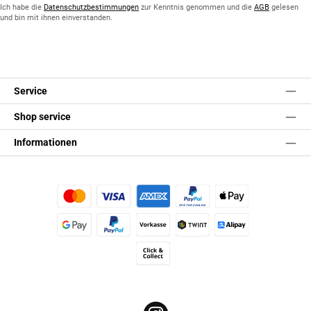
*
Ich habe die
Datenschutzbestimmungen
zur Kenntnis genommen und die
AGB
gelesen
und bin mit ihnen einverstanden.
Service
Shop service
Informationen
Kredit- oder Debitkarte
Später Bezahlen
Apple Pay
Google Pay
PayPal
Vorkasse
TWINT
Alipay (Unzer payments)
Click & Collect