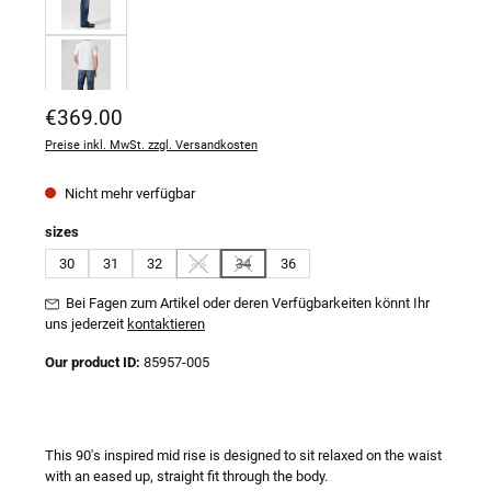
Regulärer Preis:
€369.00
Preise inkl. MwSt. zzgl. Versandkosten
Nicht mehr verfügbar
auswählen
sizes
30
31
32
33
34
36
(Diese Option ist zurzeit nicht verfügbar.)
(Diese Option ist zurzeit nicht verfügbar.)
Bei Fagen zum Artikel oder deren Verfügbarkeiten könnt Ihr
uns jederzeit
kontaktieren
Our product ID:
85957-005
This 90's inspired mid rise is designed to sit relaxed on the waist
with an eased up, straight fit through the body.