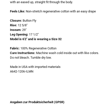
with an eased up, straight fit through the body.
Feels Like:
Non-stretch regenerative cotton with an easy drape
Closure:
Button Fly
Rise:
12 5/8"
Inseam:
29"
Leg Opening:
17 1/2"
Model is 6'2" and is wearing a Size 32
Fabric:
100% Regenerative Cotton
Care Instructions:
Machine wash cold inside out with like colors.
Do not bleach. Tumble dry low.
Made in USA with imported materials
A642-1206-ILMN
Angaben zur Produktsicherheit (GPSR)