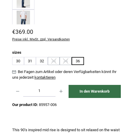
Regulärer Preis:
€369.00
Preise inkl. MwSt. zzgl. Versandkosten
auswählen
sizes
30
31
32
33
34
36
(Diese Option ist zurzeit nicht verfügbar.)
(Diese Option ist zurzeit nicht verfügbar.)
Bei Fagen zum Artikel oder deren Verfügbarkeiten könnt Ihr
uns jederzeit
kontaktieren
Produkt Anzahl: Gib den gewünschten Wert ein oder benutze die Schaltflächen um 
In den Warenkorb
Our product ID:
85957-006
This 90's inspired mid rise is designed to sit relaxed on the waist