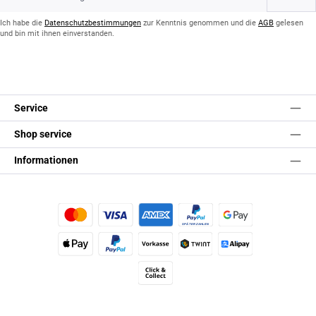
Adresse
*
Ich habe die
Datenschutzbestimmungen
zur Kenntnis genommen und die
AGB
gelesen
und bin mit ihnen einverstanden.
Service
Shop service
Informationen
Kredit- oder Debitkarte
Später Bezahlen
Google Pay
Apple Pay
PayPal
Vorkasse
TWINT
Alipay (Unzer payments)
Click & Collect