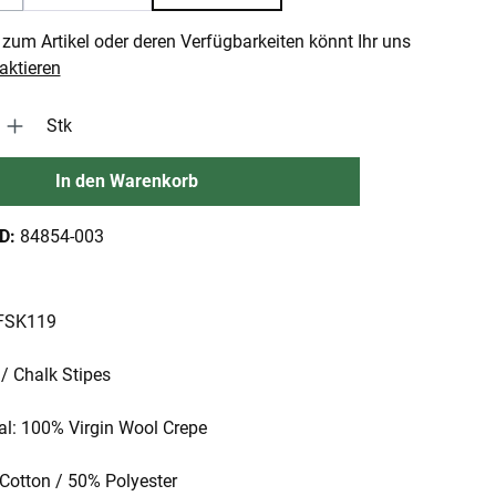
 Option ist zurzeit nicht verfügbar.)
zum Artikel oder deren Verfügbarkeiten könnt Ihr uns
aktieren
 Gib den gewünschten Wert ein oder benutze die Schaltflächen um die An
Stk
In den Warenkorb
ID:
84854-003
 FSK119
 / Chalk Stipes
al: 100% Virgin Wool Crepe
 Cotton / 50% Polyester