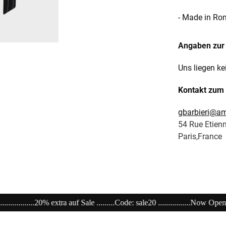
- Made in Ro
Angaben zur 
Uns liegen ke
Kontakt zum 
gbarbieri@ami
54 Rue Etien
Paris,France
..Code: sale20 ................Now Open unser Super---Sale...im Store ...........................