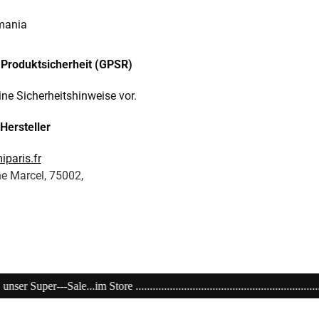
mania
Produktsicherheit (GPSR)
ine Sicherheitshinweise vor.
Hersteller
paris.fr
ne Marcel, 75002,
.................................................................................................