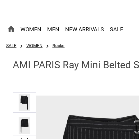
 Hauptinhalt springen
Zur Suche springen
Zur Hauptnavigation springen
WOMEN
MEN
NEW ARRIVALS
SALE
SALE
WOMEN
Röcke
AMI PARIS Ray Mini Belted Sk
Bildergalerie überspringen