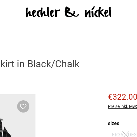
irt in Black/Chalk
Verkaufspreis
€322.0
Preise inkl. Mw
auswäh
sizes
FR36 / DE3