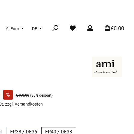
€0.00
€
Euro
DE
:
0
%
Regulärer Preis:
€460.00
(30% gespart)
St. zzgl. Versandkosten
len
4
FR38 / DE36
FR40 / DE38