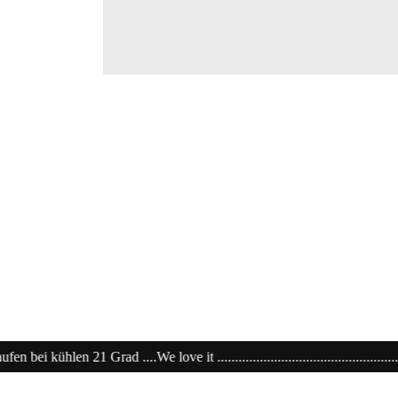
it ....................................................................20% extra auf Sale .......