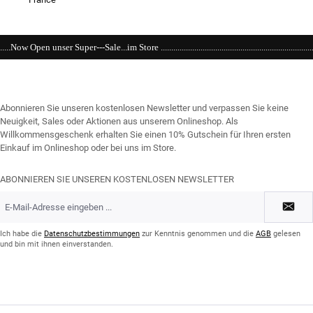
..im Store .................................................................................................................
Abonnieren Sie unseren kostenlosen Newsletter und verpassen Sie keine
Neuigkeit, Sales oder Aktionen aus unserem Onlineshop. Als
Willkommensgeschenk erhalten Sie einen 10% Gutschein für Ihren ersten
Einkauf im Onlineshop oder bei uns im Store.
ABONNIEREN SIE UNSEREN KOSTENLOSEN NEWSLETTER
E-
Mail-
Adresse
*
Ich habe die
Datenschutzbestimmungen
zur Kenntnis genommen und die
AGB
gelesen
und bin mit ihnen einverstanden.