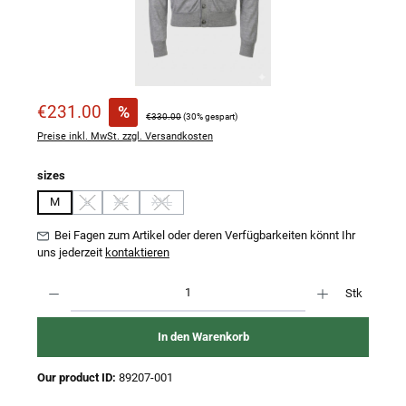
Verkaufspreis:
€231.00
%
Regulärer Preis:
€330.00
(30% gespart)
Preise inkl. MwSt. zzgl. Versandkosten
auswählen
sizes
M
L
XL
XXL
(Diese Option ist zurzeit nicht verfügbar.)
(Diese Option ist zurzeit nicht verfügbar.)
(Diese Option ist zurzeit nicht verfügbar.)
Bei Fagen zum Artikel oder deren Verfügbarkeiten könnt Ihr
uns jederzeit
kontaktieren
Produkt Anzahl: Gib den gewünschten Wert ein oder benutze die Schaltflächen um 
Stk
In den Warenkorb
Our product ID:
89207-001