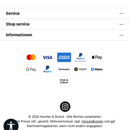
Service
Shop service
Informationen
Kredit- oder Debitkarte
Später Bezahlen
Apple Pay
Google Pay
PayPal
Vorkasse
TWINT
Alipay (Unzer payments)
Click & Collect
Instagram
© 2026 Hechler & Nickel - Alle Rechte vorbehalten.
Alle Preise inkl. gesetzl. Mehrwertsteuer zzgl.
Versandkosten
und ggf.
Werkzeugleiste anzeigen
Nachnahmegebühren, wenn nicht anders angegeben.