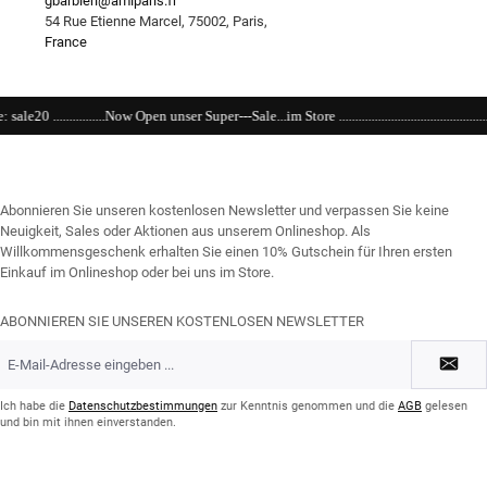
gbarbieri@amiparis.fr
54 Rue Etienne Marcel, 75002, Paris,
France
Open unser Super---Sale...im Store .........................................................................................
Abonnieren Sie unseren kostenlosen Newsletter und verpassen Sie keine
Neuigkeit, Sales oder Aktionen aus unserem Onlineshop. Als
Willkommensgeschenk erhalten Sie einen 10% Gutschein für Ihren ersten
Einkauf im Onlineshop oder bei uns im Store.
ABONNIEREN SIE UNSEREN KOSTENLOSEN NEWSLETTER
E-
Mail-
Adresse
*
Ich habe die
Datenschutzbestimmungen
zur Kenntnis genommen und die
AGB
gelesen
und bin mit ihnen einverstanden.