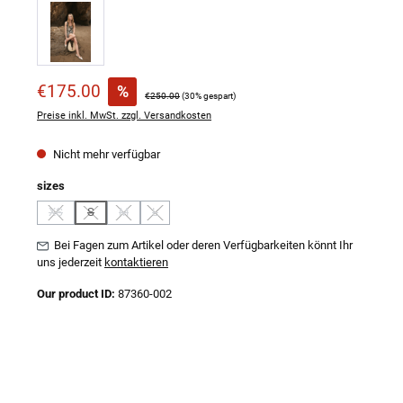
Verkaufspreis:
€175.00
%
Regulärer Preis:
€250.00
(30% gespart)
Preise inkl. MwSt. zzgl. Versandkosten
Nicht mehr verfügbar
auswählen
sizes
XS
S
M
L
(Diese Option ist zurzeit nicht verfügbar.)
(Diese Option ist zurzeit nicht verfügbar.)
(Diese Option ist zurzeit nicht verfügbar.)
(Diese Option ist zurzeit nicht verfügbar.)
Bei Fagen zum Artikel oder deren Verfügbarkeiten könnt Ihr
uns jederzeit
kontaktieren
Our product ID:
87360-002