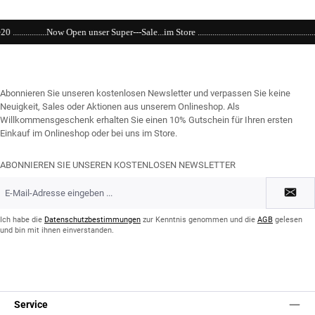
er---Sale...im Store .......................................................................................................
Abonnieren Sie unseren kostenlosen Newsletter und verpassen Sie keine
Neuigkeit, Sales oder Aktionen aus unserem Onlineshop. Als
Willkommensgeschenk erhalten Sie einen 10% Gutschein für Ihren ersten
Einkauf im Onlineshop oder bei uns im Store.
ABONNIEREN SIE UNSEREN KOSTENLOSEN NEWSLETTER
E-
Mail-
Adresse
*
Ich habe die
Datenschutzbestimmungen
zur Kenntnis genommen und die
AGB
gelesen
und bin mit ihnen einverstanden.
Service