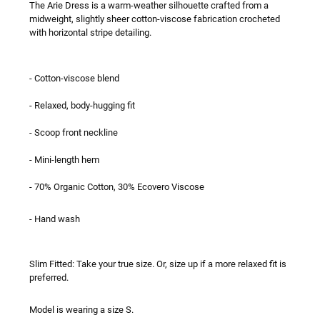
The Arie Dress is a warm-weather silhouette crafted from a
midweight, slightly sheer cotton-viscose fabrication crocheted
with horizontal stripe detailing.
- Cotton-viscose blend
- Relaxed, body-hugging fit
- Scoop front neckline
- Mini-length hem
- 70% Organic Cotton, 30% Ecovero Viscose
- Hand wash
Slim Fitted: Take your true size. Or, size up if a more relaxed fit is
preferred.
Model is wearing a size S.