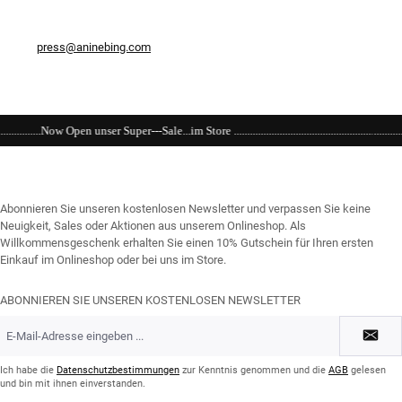
press@aninebing.com
e...im Store ................................................................................................................
Abonnieren Sie unseren kostenlosen Newsletter und verpassen Sie keine
Neuigkeit, Sales oder Aktionen aus unserem Onlineshop. Als
Willkommensgeschenk erhalten Sie einen 10% Gutschein für Ihren ersten
Einkauf im Onlineshop oder bei uns im Store.
ABONNIEREN SIE UNSEREN KOSTENLOSEN NEWSLETTER
E-
Mail-
Adresse
*
Ich habe die
Datenschutzbestimmungen
zur Kenntnis genommen und die
AGB
gelesen
und bin mit ihnen einverstanden.