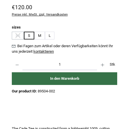
Regulärer Preis:
€120.00
Preise inkl. MwSt. zzgl. Versandkosten
auswählen
sizes
XS
S
M
L
(Diese Option ist zurzeit nicht verfügbar.)
Bei Fagen zum Artikel oder deren Verfügbarkeiten könnt Ihr
uns jederzeit
kontaktieren
Produkt Anzahl: Gib den gewünschten Wert ein oder benutze die Schaltflächen um 
Stk
In den Warenkorb
Our product ID:
89504-002
The Cade Tee is constructed from a lightweight 100% cotton