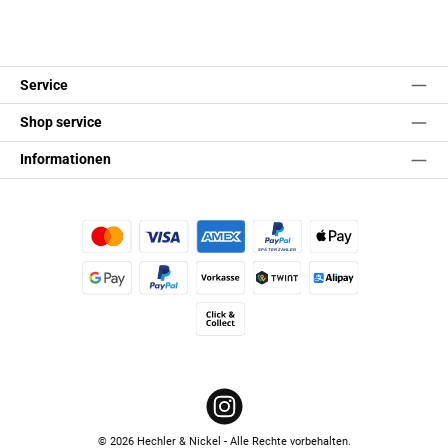
Service
Shop service
Informationen
Kredit- oder Debitkarte
Später Bezahlen
Apple Pay
Google Pay
PayPal
Vorkasse
TWINT
Alipay (Unzer payments)
Click & Collect
Instagram
© 2026 Hechler & Nickel - Alle Rechte vorbehalten.