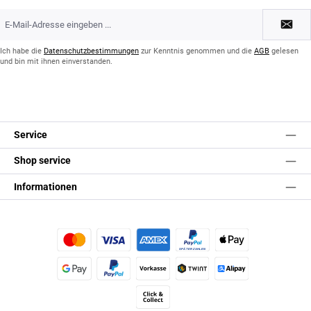
E-
Mail-
Adresse
*
Ich habe die
Datenschutzbestimmungen
zur Kenntnis genommen und die
AGB
gelesen
und bin mit ihnen einverstanden.
Service
Shop service
Informationen
Kredit- oder Debitkarte
Später Bezahlen
Apple Pay
Google Pay
PayPal
Vorkasse
TWINT
Alipay (Unzer payments)