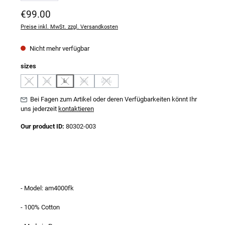
Regulärer Preis:
€99.00
Preise inkl. MwSt. zzgl. Versandkosten
Nicht mehr verfügbar
auswählen
sizes
S
M
L
XL
2XL
(Diese Option ist zurzeit nicht verfügbar.)
(Diese Option ist zurzeit nicht verfügbar.)
(Diese Option ist zurzeit nicht verfügbar.)
(Diese Option ist zurzeit nicht verfügbar.)
(Diese Option ist zurzeit nicht verfügbar.)
Bei Fagen zum Artikel oder deren Verfügbarkeiten könnt Ihr
uns jederzeit
kontaktieren
Our product ID:
80302-003
- Model: am4000fk
- 100% Cotton