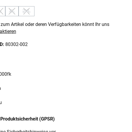
L
XL
2XL
 ist zurzeit nicht verfügbar.)
 Option ist zurzeit nicht verfügbar.)
(Diese Option ist zurzeit nicht verfügbar.)
(Diese Option ist zurzeit nicht verfügbar.)
(Diese Option ist zurzeit nicht verfügbar.)
zum Artikel oder deren Verfügbarkeiten könnt Ihr uns
aktieren
ID:
80302-002
000fk
n
u
Produktsicherheit (GPSR)
ine Sicherheitshinweise vor.