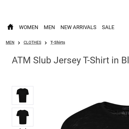
 Hauptinhalt springen
Zur Suche springen
Zur Hauptnavigation springen
WOMEN
MEN
NEW ARRIVALS
SALE
MEN
CLOTHES
T-Shirts
ATM Slub Jersey T-Shirt in B
Bildergalerie überspringen