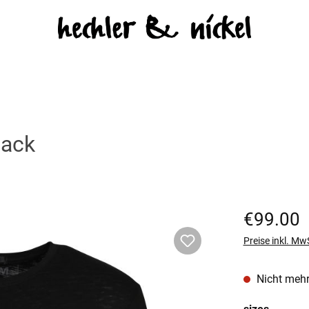
lack
Regulärer Prei
€99.00
Preise inkl. Mw
Nicht mehr
auswäh