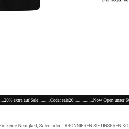
20 ................Now Open unser Super---Sale...im Store .......................................
ie keine Neuigkeit, Sales oder
ABONNIEREN SIE UNSEREN K