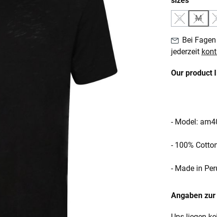
sizes
S
M
(Diese Option
(Diese
Bei Fagen 
jederzeit
kont
Our product 
- Model: am4
- 100% Cotto
- Made in Per
Angaben zur 
Uns liegen ke