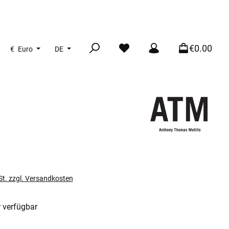
€0.00
€
Euro
DE
s:
St. zzgl. Versandkosten
 verfügbar
len