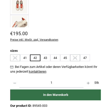
Regulärer Preis:
€195.00
Preise inkl. MwSt. zzgl. Versandkosten
auswählen
sizes
40
41
42
43
44
45
46
47
(Diese Option ist zurzeit nicht verfügbar.)
(Diese Option ist zurzeit nich
Bei Fagen zum Artikel oder deren Verfügbarkeiten könnt Ihr
uns jederzeit
kontaktieren
Produkt Anzahl: Gib den gewünschten Wert ein oder benutze die Schaltflächen um 
Stk
In den Warenkorb
Our product ID:
89545-003