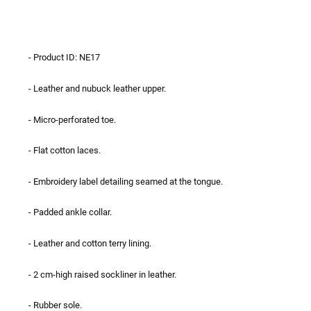
- Product ID: NE17
- Leather and nubuck leather upper.
- Micro-perforated toe.
- Flat cotton laces.
- Embroidery label detailing seamed at the tongue.
- Padded ankle collar.
- Leather and cotton terry lining.
- 2 cm-high raised sockliner in leather.
- Rubber sole.