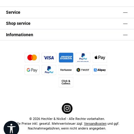
Service
Shop service
Informationen
Kredit- oder Debitkarte
Später Bezahlen
Apple Pay
Google Pay
PayPal
Vorkasse
TWINT
Alipay (Unzer payments)
Click & Collect
Instagram
© 2026 Hechler & Nickel - Alle Rechte vorbehalten.
Alle Preise inkl. gesetzl. Mehrwertsteuer zzgl.
Versandkosten
und ggf.
Werkzeugleiste anzeigen
Nachnahmegebühren, wenn nicht anders angegeben.