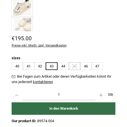
Regulärer Preis:
€195.00
Preise inkl. MwSt. zzgl. Versandkosten
auswählen
sizes
40
41
42
43
44
45
46
47
(Diese Option ist zurzeit nicht verfügb
Bei Fagen zum Artikel oder deren Verfügbarkeiten könnt Ihr
uns jederzeit
kontaktieren
Produkt Anzahl: Gib den gewünschten Wert ein oder benutze die Schaltflächen um 
Stk
In den Warenkorb
Our product ID:
89574-004