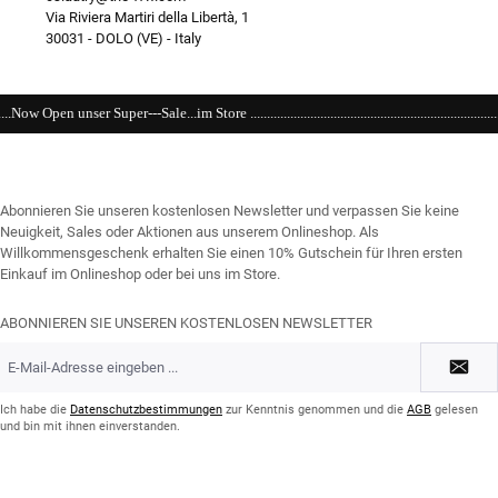
Via Riviera Martiri della Libertà, 1
30031 - DOLO (VE) - Italy
re .........................................................................................................................
Abonnieren Sie unseren kostenlosen Newsletter und verpassen Sie keine
Neuigkeit, Sales oder Aktionen aus unserem Onlineshop. Als
Willkommensgeschenk erhalten Sie einen 10% Gutschein für Ihren ersten
Einkauf im Onlineshop oder bei uns im Store.
ABONNIEREN SIE UNSEREN KOSTENLOSEN NEWSLETTER
E-
Mail-
Adresse
*
Ich habe die
Datenschutzbestimmungen
zur Kenntnis genommen und die
AGB
gelesen
und bin mit ihnen einverstanden.