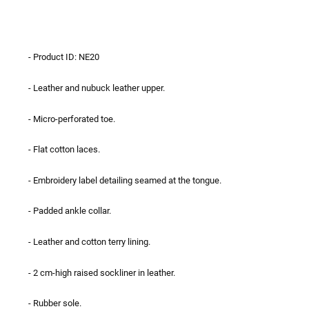
- Product ID: NE20
- Leather and nubuck leather upper.
- Micro-perforated toe.
- Flat cotton laces.
- Embroidery label detailing seamed at the tongue.
- Padded ankle collar.
- Leather and cotton terry lining.
- 2 cm-high raised sockliner in leather.
- Rubber sole.