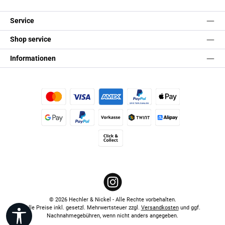
Service
Shop service
Informationen
Kredit- oder Debitkarte
Später Bezahlen
Apple Pay
Google Pay
PayPal
Vorkasse
TWINT
Alipay (Unzer payments)
Click & Collect
Instagram
© 2026 Hechler & Nickel - Alle Rechte vorbehalten.
Alle Preise inkl. gesetzl. Mehrwertsteuer zzgl.
Versandkosten
und ggf.
Werkzeugleiste anzeigen
Nachnahmegebühren, wenn nicht anders angegeben.