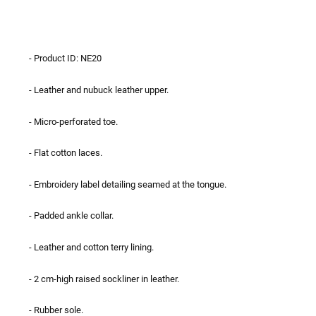
- Product ID: NE20
- Leather and nubuck leather upper.
- Micro-perforated toe.
- Flat cotton laces.
- Embroidery label detailing seamed at the tongue.
- Padded ankle collar.
- Leather and cotton terry lining.
- 2 cm-high raised sockliner in leather.
- Rubber sole.