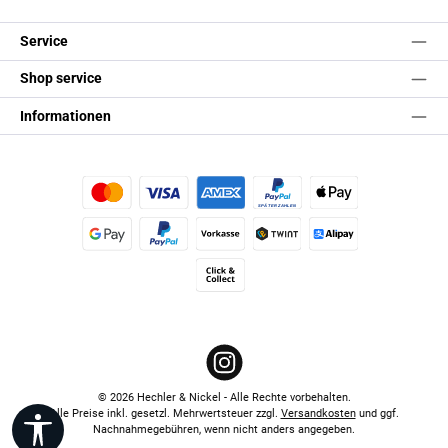
Service
Shop service
Informationen
Kredit- oder Debitkarte
Später Bezahlen
Apple Pay
Google Pay
PayPal
Vorkasse
TWINT
Alipay (Unzer payments)
Click & Collect
Instagram
© 2026 Hechler & Nickel - Alle Rechte vorbehalten.
Alle Preise inkl. gesetzl. Mehrwertsteuer zzgl.
Versandkosten
und ggf.
Werkzeugleiste anzeigen
Nachnahmegebühren, wenn nicht anders angegeben.