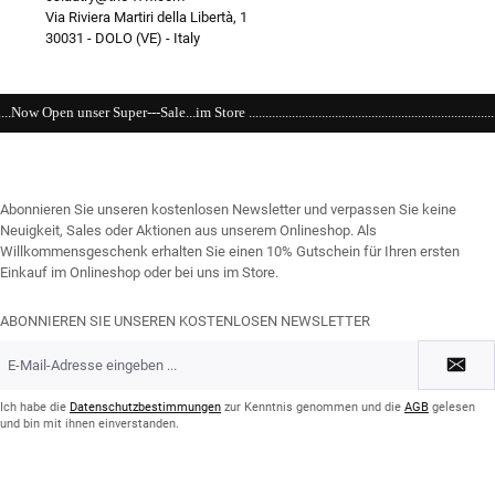
Via Riviera Martiri della Libertà, 1
30031 - DOLO (VE) - Italy
re .........................................................................................................................
Abonnieren Sie unseren kostenlosen Newsletter und verpassen Sie keine
Neuigkeit, Sales oder Aktionen aus unserem Onlineshop. Als
Willkommensgeschenk erhalten Sie einen 10% Gutschein für Ihren ersten
Einkauf im Onlineshop oder bei uns im Store.
ABONNIEREN SIE UNSEREN KOSTENLOSEN NEWSLETTER
E-
Mail-
Adresse
*
Ich habe die
Datenschutzbestimmungen
zur Kenntnis genommen und die
AGB
gelesen
und bin mit ihnen einverstanden.