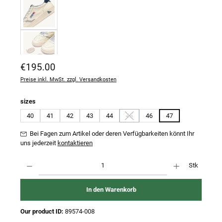
Regulärer Preis:
€195.00
Preise inkl. MwSt. zzgl. Versandkosten
auswählen
sizes
40
41
42
43
44
45
46
47
(Diese Option ist zurzeit nicht verfügb
Bei Fagen zum Artikel oder deren Verfügbarkeiten könnt Ihr
uns jederzeit
kontaktieren
Produkt Anzahl: Gib den gewünschten Wert ein oder benutze die Schaltflächen um 
Stk
In den Warenkorb
Our product ID:
89574-008