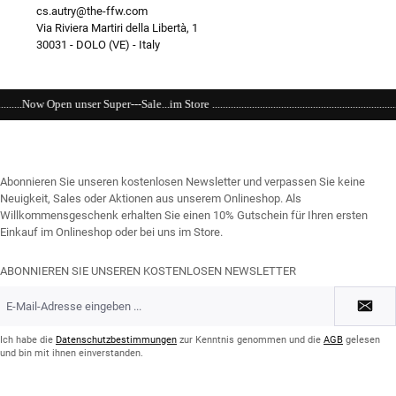
cs.autry@the-ffw.com
Via Riviera Martiri della Libertà, 1
30031 - DOLO (VE) - Italy
ore ........................................................................................................................
Abonnieren Sie unseren kostenlosen Newsletter und verpassen Sie keine
Neuigkeit, Sales oder Aktionen aus unserem Onlineshop. Als
Willkommensgeschenk erhalten Sie einen 10% Gutschein für Ihren ersten
Einkauf im Onlineshop oder bei uns im Store.
ABONNIEREN SIE UNSEREN KOSTENLOSEN NEWSLETTER
E-
Mail-
Adresse
*
Ich habe die
Datenschutzbestimmungen
zur Kenntnis genommen und die
AGB
gelesen
und bin mit ihnen einverstanden.