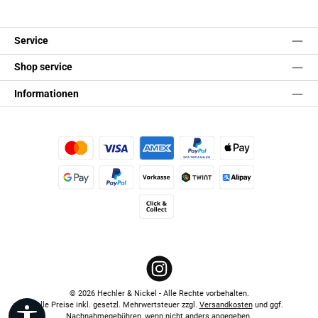
Service
Shop service
Informationen
Kredit- oder Debitkarte
Später Bezahlen
Apple Pay
Google Pay
PayPal
Vorkasse
TWINT
Alipay (Unzer payments)
Click & Collect
Instagram
© 2026 Hechler & Nickel - Alle Rechte vorbehalten.
Alle Preise inkl. gesetzl. Mehrwertsteuer zzgl.
Versandkosten
und ggf.
Werkzeugleiste anzeigen
Nachnahmegebühren, wenn nicht anders angegeben.