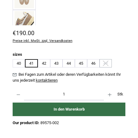
Regulärer Preis:
€190.00
Preise inkl. MwSt. zzgl. Versandkosten
auswählen
sizes
40
41
42
43
44
45
46
47
(Diese Option ist zurz
Bei Fagen zum Artikel oder deren Verfügbarkeiten könnt Ihr
uns jederzeit
kontaktieren
Produkt Anzahl: Gib den gewünschten Wert ein oder benutze die Schaltflächen um 
Stk
In den Warenkorb
Our product ID:
89575-002