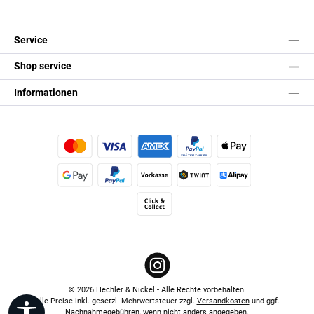
Service
Shop service
Informationen
Kredit- oder Debitkarte
Später Bezahlen
Apple Pay
Google Pay
PayPal
Vorkasse
TWINT
Alipay (Unzer payments)
Click & Collect
Instagram
© 2026 Hechler & Nickel - Alle Rechte vorbehalten.
Alle Preise inkl. gesetzl. Mehrwertsteuer zzgl.
Versandkosten
und ggf.
Werkzeugleiste anzeigen
Nachnahmegebühren, wenn nicht anders angegeben.