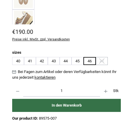
Regulärer Preis:
€190.00
Preise inkl. MwSt. zzgl. Versandkosten
auswählen
sizes
40
41
42
43
44
45
46
47
(Diese Option ist zurz
Bei Fagen zum Artikel oder deren Verfügbarkeiten könnt Ihr
uns jederzeit
kontaktieren
Produkt Anzahl: Gib den gewünschten Wert ein oder benutze die Schaltflächen um 
Stk
In den Warenkorb
Our product ID:
89575-007