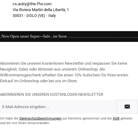
cs.autry@the-ffw.com
Via Riviera Martiri della Libertà, 1
30031 - DOLO (VE) - Italy
 ...........................................................................................................................
Abonnieren Sie unseren kostenlosen Newsletter und verpassen Sie keine
Neuigkeit, Sales oder Aktionen aus unserem Onlineshop. Als
Willkommensgeschenk erhalten Sie einen 10% Gutschein für Ihren ersten
Einkauf im Onlineshop oder bei uns im Store.
ABONNIEREN SIE UNSEREN KOSTENLOSEN NEWSLETTER
E-
Mail-
Adresse
*
Ich habe die
Datenschutzbestimmungen
zur Kenntnis genommen und die
AGB
gelesen
und bin mit ihnen einverstanden.