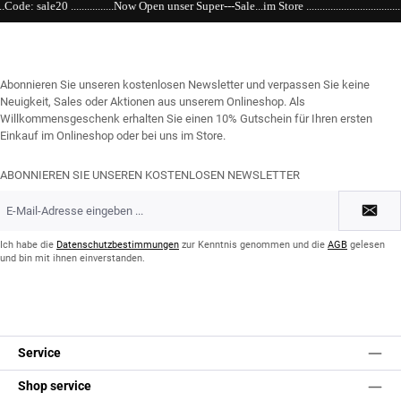
.Now Open unser Super---Sale...im Store .....................................................................................
Abonnieren Sie unseren kostenlosen Newsletter und verpassen Sie keine
Neuigkeit, Sales oder Aktionen aus unserem Onlineshop. Als
Willkommensgeschenk erhalten Sie einen 10% Gutschein für Ihren ersten
Einkauf im Onlineshop oder bei uns im Store.
ABONNIEREN SIE UNSEREN KOSTENLOSEN NEWSLETTER
E-
Mail-
Adresse
*
Ich habe die
Datenschutzbestimmungen
zur Kenntnis genommen und die
AGB
gelesen
und bin mit ihnen einverstanden.
Service
Shop service