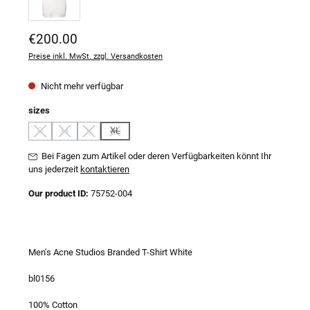
Regulärer Preis:
€200.00
Preise inkl. MwSt. zzgl. Versandkosten
Nicht mehr verfügbar
auswählen
sizes
S
M
L
XL
(Diese Option ist zurzeit nicht verfügbar.)
(Diese Option ist zurzeit nicht verfügbar.)
(Diese Option ist zurzeit nicht verfügbar.)
(Diese Option ist zurzeit nicht verfügbar.)
Bei Fagen zum Artikel oder deren Verfügbarkeiten könnt Ihr
uns jederzeit
kontaktieren
Our product ID:
75752-004
Men's Acne Studios Branded T-Shirt White
bl0156
100% Cotton