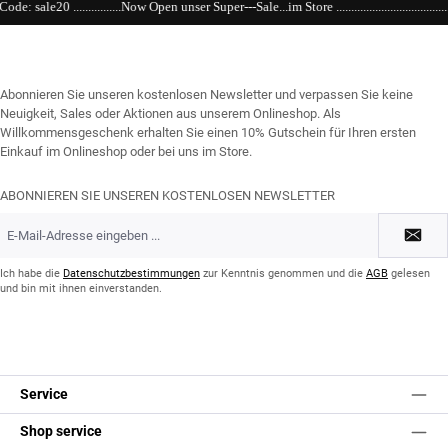
ow Open unser Super---Sale...im Store ......................................................................................
Abonnieren Sie unseren kostenlosen Newsletter und verpassen Sie keine
Neuigkeit, Sales oder Aktionen aus unserem Onlineshop. Als
Willkommensgeschenk erhalten Sie einen 10% Gutschein für Ihren ersten
Einkauf im Onlineshop oder bei uns im Store.
ABONNIEREN SIE UNSEREN KOSTENLOSEN NEWSLETTER
E-
Mail-
Adresse
*
Ich habe die
Datenschutzbestimmungen
zur Kenntnis genommen und die
AGB
gelesen
und bin mit ihnen einverstanden.
Service
Shop service