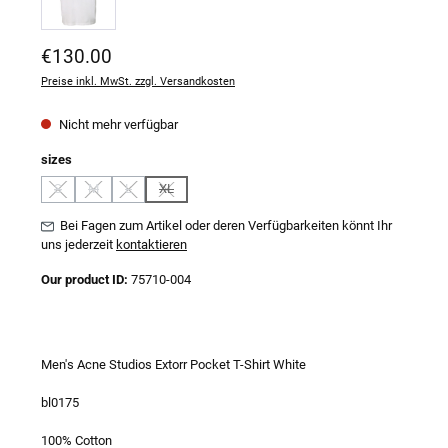
Regulärer Preis:
€130.00
Preise inkl. MwSt. zzgl. Versandkosten
Nicht mehr verfügbar
auswählen
sizes
S
M
L
XL
(Diese Option ist zurzeit nicht verfügbar.)
(Diese Option ist zurzeit nicht verfügbar.)
(Diese Option ist zurzeit nicht verfügbar.)
(Diese Option ist zurzeit nicht verfügbar.)
Bei Fagen zum Artikel oder deren Verfügbarkeiten könnt Ihr
uns jederzeit
kontaktieren
Our product ID:
75710-004
Men's Acne Studios Extorr Pocket T-Shirt White
bl0175
100% Cotton