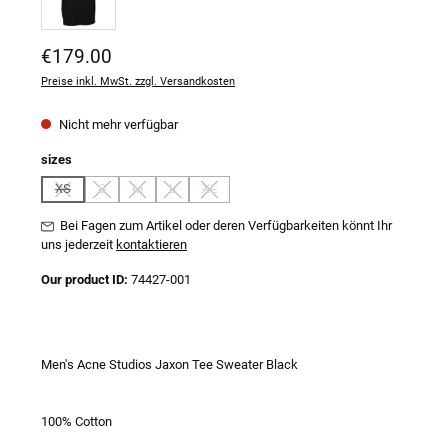
Regulärer Preis:
€179.00
Preise inkl. MwSt. zzgl. Versandkosten
Nicht mehr verfügbar
auswählen
sizes
XS
S
M
L
XL
(Diese Option ist zurzeit nicht verfügbar.)
(Diese Option ist zurzeit nicht verfügbar.)
(Diese Option ist zurzeit nicht verfügbar.)
(Diese Option ist zurzeit nicht verfügbar.)
(Diese Option ist zurzeit nicht verfügbar.)
Bei Fagen zum Artikel oder deren Verfügbarkeiten könnt Ihr
uns jederzeit
kontaktieren
Our product ID:
74427-001
Men's Acne Studios Jaxon Tee Sweater Black
100% Cotton