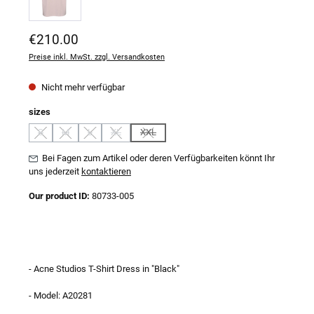
Regulärer Preis:
€210.00
Preise inkl. MwSt. zzgl. Versandkosten
Nicht mehr verfügbar
auswählen
sizes
S
M
L
XL
XXL
(Diese Option ist zurzeit nicht verfügbar.)
(Diese Option ist zurzeit nicht verfügbar.)
(Diese Option ist zurzeit nicht verfügbar.)
(Diese Option ist zurzeit nicht verfügbar.)
(Diese Option ist zurzeit nicht verfügbar.)
Bei Fagen zum Artikel oder deren Verfügbarkeiten könnt Ihr
uns jederzeit
kontaktieren
Our product ID:
80733-005
- Acne Studios T-Shirt Dress in "Black"
- Model: A20281