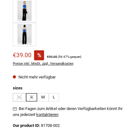
Verkaufspreis:
€39.00
%
Regulärer Preis:
€90.00
(56.67% gespart)
Preise inkl. MwSt. zzgl. Versandkosten
Nicht mehr verfügbar
auswählen
sizes
XS
S
M
L
(Diese Option ist zurzeit nicht verfügbar.)
(Diese Option ist zurzeit nicht verfügbar.)
Bei Fagen zum Artikel oder deren Verfügbarkeiten könnt Ihr
uns jederzeit
kontaktieren
Our product ID:
81708-002