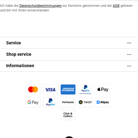
*
Ich habe die
Datenschutzbestimmungen
zur Kenntnis genommen und die
AGB
gelesen
und bin mit ihnen einverstanden.
Service
Shop service
Informationen
Kredit- oder Debitkarte
Später Bezahlen
Apple Pay
Google Pay
PayPal
Vorkasse
TWINT
Alipay (Unzer payments)
Click & Collect