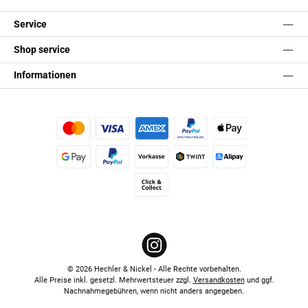
Service
Shop service
Informationen
Kredit- oder Debitkarte
Später Bezahlen
Apple Pay
Google Pay
PayPal
Vorkasse
TWINT
Alipay (Unzer payments)
Click & Collect
Instagram
© 2026 Hechler & Nickel - Alle Rechte vorbehalten.
Alle Preise inkl. gesetzl. Mehrwertsteuer zzgl.
Versandkosten
und ggf.
Nachnahmegebühren, wenn nicht anders angegeben.