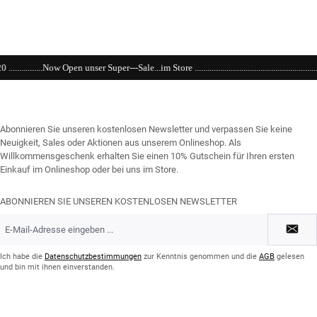
r---Sale...im Store .........................................................................................................
Abonnieren Sie unseren kostenlosen Newsletter und verpassen Sie keine
Neuigkeit, Sales oder Aktionen aus unserem Onlineshop. Als
Willkommensgeschenk erhalten Sie einen 10% Gutschein für Ihren ersten
Einkauf im Onlineshop oder bei uns im Store.
ABONNIEREN SIE UNSEREN KOSTENLOSEN NEWSLETTER
E-
Mail-
Adresse
*
Ich habe die
Datenschutzbestimmungen
zur Kenntnis genommen und die
AGB
gelesen
und bin mit ihnen einverstanden.