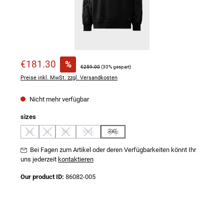
Verkaufspreis:
€181.30
%
Regulärer Preis:
€259.00
(30% gespart)
Preise inkl. MwSt. zzgl. Versandkosten
Nicht mehr verfügbar
auswählen
sizes
M
L
XL
XXL
3XL
(Diese Option ist zurzeit nicht verfügbar.)
(Diese Option ist zurzeit nicht verfügbar.)
(Diese Option ist zurzeit nicht verfügbar.)
(Diese Option ist zurzeit nicht verfügbar.)
(Diese Option ist zurzeit nicht verfügbar.)
Bei Fagen zum Artikel oder deren Verfügbarkeiten könnt Ihr
uns jederzeit
kontaktieren
Our product ID:
86082-005