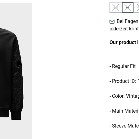
M
L
(Diese Option
(Diese
Bei Fagen 
jederzeit
kont
Our product 
- Regular Fit
- Product ID
- Color: Vinta
- Main Mater
- Sleeve Mate