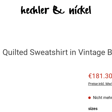
uilted Sweatshirt in Vintage B
Verkaufspreis
€181.3
Preise inkl. Mw
Nicht mehr
auswäh
sizes