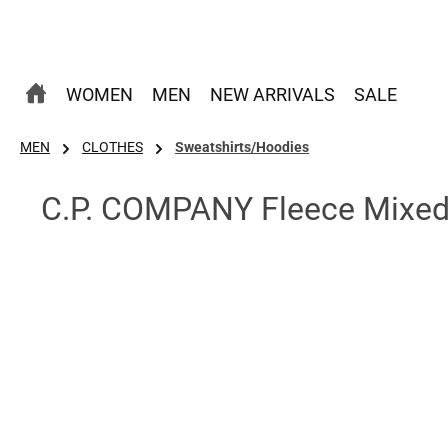
 Hauptinhalt springen
Zur Suche springen
Zur Hauptnavigation springen
WOMEN
MEN
NEW ARRIVALS
SALE
MEN
CLOTHES
Sweatshirts/Hoodies
C.P. COMPANY Fleece Mixed Q
Bildergalerie überspringen