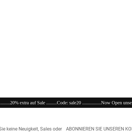
0 ................Now Open unser Super---Sale...im Store ........................................
ie keine Neuigkeit, Sales oder
ABONNIEREN SIE UNSEREN K