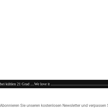
..........................................................20% extra auf Sale .........Code: sale2
Abonnieren Sie unseren kostenlosen Newsletter und verpassen S