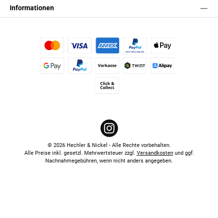
Informationen
Kredit- oder Debitkarte
Später Bezahlen
Apple Pay
Google Pay
PayPal
Vorkasse
TWINT
Alipay (Unzer payments)
Click & Collect
Instagram
© 2026 Hechler & Nickel - Alle Rechte vorbehalten.
Alle Preise inkl. gesetzl. Mehrwertsteuer zzgl.
Versandkosten
und ggf.
Nachnahmegebühren, wenn nicht anders angegeben.