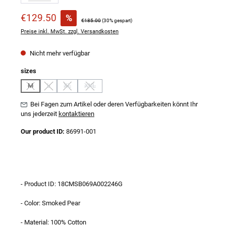
Verkaufspreis:
€129.50
%
Regulärer Preis:
€185.00
(30% gespart)
Preise inkl. MwSt. zzgl. Versandkosten
Nicht mehr verfügbar
auswählen
sizes
M
L
XL
XXL
(Diese Option ist zurzeit nicht verfügbar.)
(Diese Option ist zurzeit nicht verfügbar.)
(Diese Option ist zurzeit nicht verfügbar.)
(Diese Option ist zurzeit nicht verfügbar.)
Bei Fagen zum Artikel oder deren Verfügbarkeiten könnt Ihr
uns jederzeit
kontaktieren
Our product ID:
86991-001
- Product ID: 18CMSB069A002246G
- Color: Smoked Pear
- Material: 100% Cotton