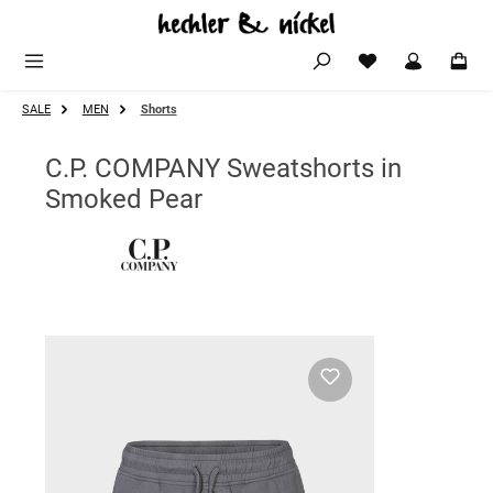
Zum Hauptinhalt springen
SALE
MEN
Shorts
C.P. COMPANY Sweatshorts in
Smoked Pear
Bildergalerie überspringen