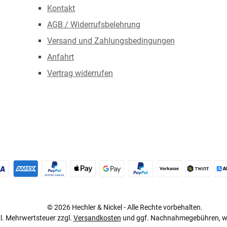
Kontakt
AGB / Widerrufsbelehrung
Versand und Zahlungsbedingungen
Anfahrt
Vertrag widerrufen
redit- oder Debitkarte
Später Bezahlen
Apple Pay
Google Pay
PayPal
Vorkasse
TWINT
© 2026 Hechler & Nickel - Alle Rechte vorbehalten.
tzl. Mehrwertsteuer zzgl.
Versandkosten
und ggf. Nachnahmegebühren, we