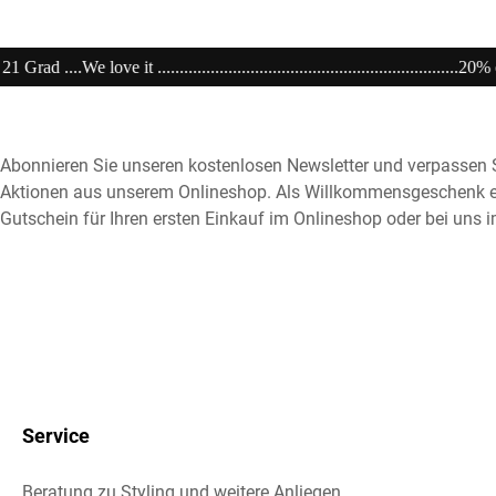
..........................20% extra auf Sale .........Code: sale20 ................Now Open unser
Abonnieren Sie unseren kostenlosen Newsletter und verpassen S
Aktionen aus unserem Onlineshop. Als Willkommensgeschenk e
Gutschein für Ihren ersten Einkauf im Onlineshop oder bei uns i
Service
Beratung zu Styling und weitere Anliegen