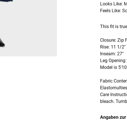
Looks Like:
M
Feels Like:
So
This fit is tru
Closure: Zip F
Rise: 11 1/2"
Inseam: 27"
Leg Opening:
Model is 5'10
Fabric Conte
Elastomulties
Care Instruct
bleach. Tumbl
Angaben zur 