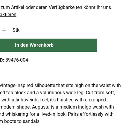
zum Artikel oder deren Verfügbarkeiten könnt Ihr uns
aktieren
 Gib den gewünschten Wert ein oder benutze die Schaltflächen um die An
Stk
In den Warenkorb
ID:
89476-004
vintage-inspired silhouette that sits high on the waist with
xed top block and a voluminous wide leg. Cut from soft,
with a lightweight feel, it’s finished with a cropped
 modern shape. Augusta is a medium indigo wash with
d whiskering for a lived-in look. Pairs effortlessly with
m boots to sandals.