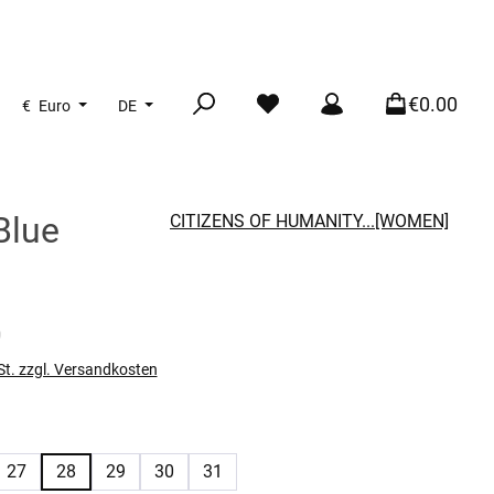
€0.00
€
Euro
DE
Blue
CITIZENS OF HUMANITY...[WOMEN]
s:
0
St. zzgl. Versandkosten
len
27
28
29
30
31
n ist zurzeit nicht verfügbar.)
e Option ist zurzeit nicht verfügbar.)