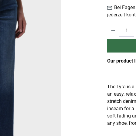
Bei Fagen 
jederzeit
kont
Produkt Anzahl:
Our product 
The Lyra is a 
an easy, rela
stretch denim 
inseam for a
soft fading an
any shoe, fro