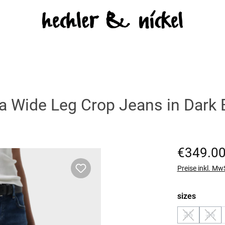
 Wide Leg Crop Jeans in Dark 
Regulärer Prei
€349.0
Preise inkl. Mw
auswäh
sizes
25
26
(Diese Optio
(Dies