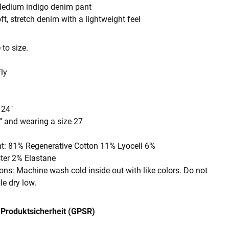
edium indigo denim pant
ft, stretch denim with a lightweight feel
e to size.
ly
 24"
" and wearing a size 27
nt: 81% Regenerative Cotton 11% Lyocell 6%
ter 2% Elastane
ions: Machine wash cold inside out with like colors. Do not
e dry low.
Produktsicherheit (GPSR)