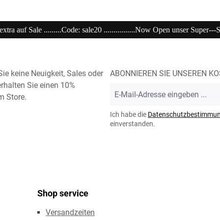
 Super---Sale...im Store .........................................................................
ie keine Neuigkeit, Sales oder
ABONNIEREN SIE UNSEREN K
rhalten Sie einen 10%
E-
m Store.
Mail-
Adresse
Ich habe die
Datenschutzbestimmu
*
einverstanden.
Shop service
Versandzeiten