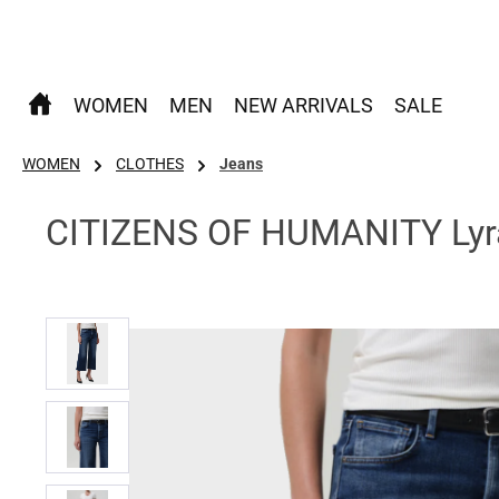
 Hauptinhalt springen
Zur Suche springen
Zur Hauptnavigation springen
WOMEN
MEN
NEW ARRIVALS
SALE
WOMEN
CLOTHES
Jeans
CITIZENS OF HUMANITY Lyra
Bildergalerie überspringen