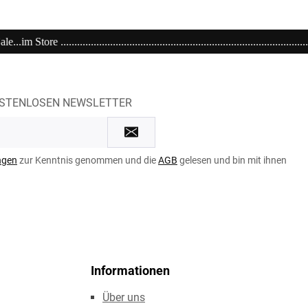
.....................................................................Einkaufen bei kühlen 21 Grad
OSTENLOSEN NEWSLETTER
ngen
zur Kenntnis genommen und die
AGB
gelesen und bin mit ihnen
Informationen
Über uns