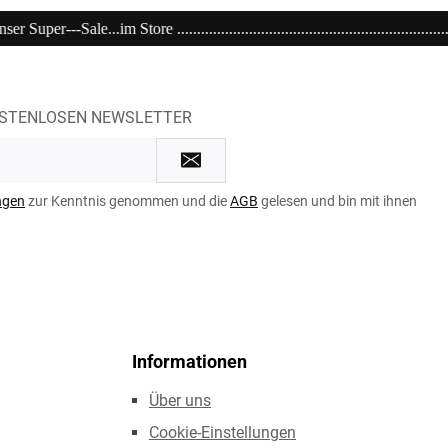
..................................................................................................
OSTENLOSEN NEWSLETTER
ngen
zur Kenntnis genommen und die
AGB
gelesen und bin mit ihnen
Informationen
Über uns
Cookie-Einstellungen