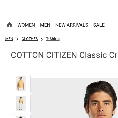
 Hauptinhalt springen
Zur Suche springen
Zur Hauptnavigation springen
WOMEN
MEN
NEW ARRIVALS
SALE
MEN
CLOTHES
T-Shirts
COTTON CITIZEN Classic Crew
Bildergalerie überspringen