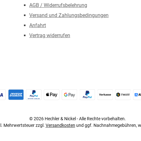
AGB / Widerrufsbelehrung
Versand und Zahlungsbedingungen
Anfahrt
Vertrag widerrufen
redit- oder Debitkarte
Später Bezahlen
Apple Pay
Google Pay
PayPal
Vorkasse
TWINT
© 2026 Hechler & Nickel - Alle Rechte vorbehalten.
tzl. Mehrwertsteuer zzgl.
Versandkosten
und ggf. Nachnahmegebühren, we