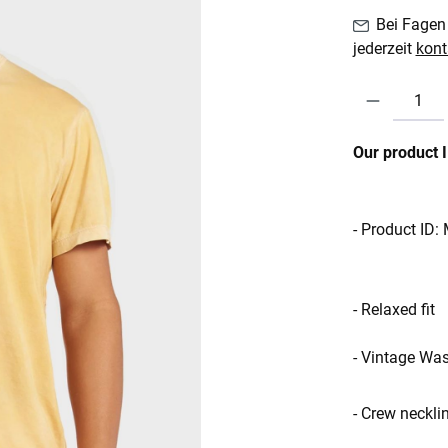
Bei Fagen 
jederzeit
kont
Produkt Anzahl:
Our product 
- Product ID
- Relaxed fit
- Vintage Wa
- Crew neckli