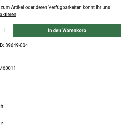
zum Artikel oder deren Verfügbarkeiten könnt Ihr uns
aktieren
 Gib den gewünschten Wert ein oder benutze die Schaltflächen um die An
In den Warenkorb
ID:
89649-004
: M60011
sh
ne