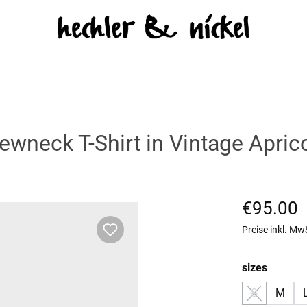
neck T-Shirt in Vintage Apric
Regulärer Prei
€95.00
Preise inkl. Mw
auswäh
sizes
S
M
(Diese Option