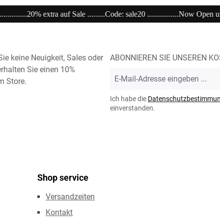
le20 ................Now Open unser Super---Sale...im Store .....................................
ie keine Neuigkeit, Sales oder
ABONNIEREN SIE UNSEREN K
rhalten Sie einen 10%
E-
m Store.
Mail-
Adresse
Ich habe die
Datenschutzbestimmu
*
einverstanden.
Shop service
Versandzeiten
Kontakt