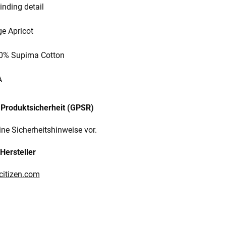
inding detail
ge Apricot
100% Supima Cotton
A
Produktsicherheit (GPSR)
ine Sicherheitshinweise vor.
Hersteller
citizen.com