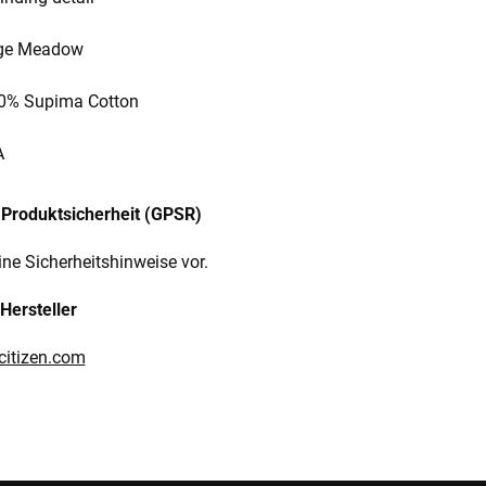
tage Meadow
100% Supima Cotton
A
Produktsicherheit (GPSR)
ine Sicherheitshinweise vor.
Hersteller
citizen.com