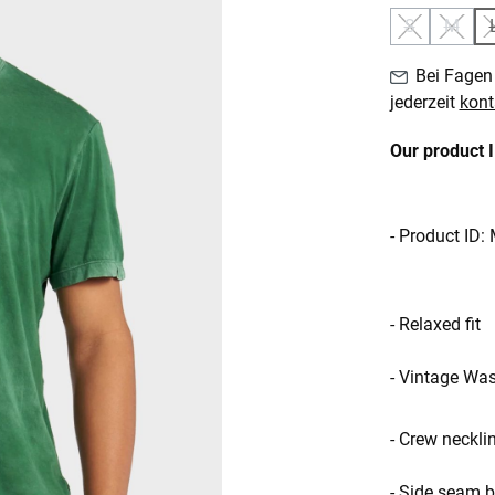
S
M
(Diese Option
(Diese
Bei Fagen 
jederzeit
kont
Our product 
- Product ID
- Relaxed fit
- Vintage Wa
- Crew neckli
- Side seam b