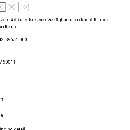
L
XL
XXL
 ist zurzeit nicht verfügbar.)
 Option ist zurzeit nicht verfügbar.)
(Diese Option ist zurzeit nicht verfügbar.)
(Diese Option ist zurzeit nicht verfügbar.)
(Diese Option ist zurzeit nicht verfügbar.)
zum Artikel oder deren Verfügbarkeiten könnt Ihr uns
aktieren
ID:
89651-003
: M60011
sh
ne
inding detail