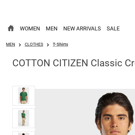
 Hauptinhalt springen
Zur Suche springen
Zur Hauptnavigation springen
WOMEN
MEN
NEW ARRIVALS
SALE
MEN
CLOTHES
T-Shirts
COTTON CITIZEN Classic Cre
Bildergalerie überspringen