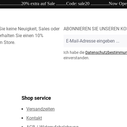
 sale20 ................Now Open unser Super---Sale...im Store ..................................
ie keine Neuigkeit, Sales oder
ABONNIEREN SIE UNSEREN K
rhalten Sie einen 10%
E-
m Store.
Mail-
Adresse
Ich habe die
Datenschutzbestimmu
*
einverstanden.
Shop service
Versandzeiten
Kontakt