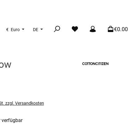
€0.00
€
Euro
DE
dow
s:
St. zzgl. Versandkosten
 verfügbar
len