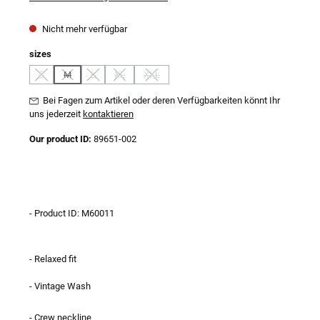
Nicht mehr verfügbar
auswählen
sizes
S
M
L
XL
XXL
(Diese Option ist zurzeit nicht verfügbar.)
(Diese Option ist zurzeit nicht verfügbar.)
(Diese Option ist zurzeit nicht verfügbar.)
(Diese Option ist zurzeit nicht verfügbar.)
(Diese Option ist zurzeit nicht verfügbar.)
Bei Fagen zum Artikel oder deren Verfügbarkeiten könnt Ihr
uns jederzeit
kontaktieren
Our product ID:
89651-002
- Product ID: M60011
- Relaxed fit
- Vintage Wash
- Crew neckline