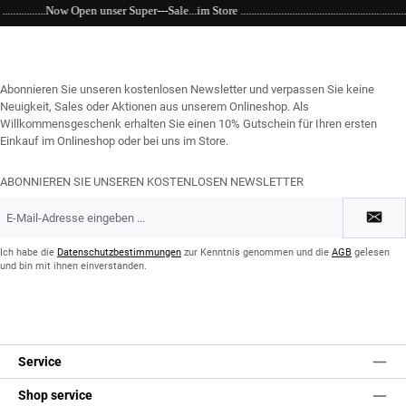
le...im Store ..............................................................................................................
Abonnieren Sie unseren kostenlosen Newsletter und verpassen Sie keine
Neuigkeit, Sales oder Aktionen aus unserem Onlineshop. Als
Willkommensgeschenk erhalten Sie einen 10% Gutschein für Ihren ersten
Einkauf im Onlineshop oder bei uns im Store.
ABONNIEREN SIE UNSEREN KOSTENLOSEN NEWSLETTER
E-
Mail-
Adresse
*
Ich habe die
Datenschutzbestimmungen
zur Kenntnis genommen und die
AGB
gelesen
und bin mit ihnen einverstanden.
Service
Shop service