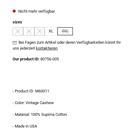
Nicht mehr verfügbar
auswählen
sizes
S
M
L
XL
XXL
(Diese Option ist zurzeit nicht verfügbar.)
(Diese Option ist zurzeit nicht verfügbar.)
(Diese Option ist zurzeit nicht verfügbar.)
(Diese Option ist zurzeit nicht verfügbar.)
Bei Fagen zum Artikel oder deren Verfügbarkeiten könnt Ihr
uns jederzeit
kontaktieren
Our product ID:
80756-005
- Product ID: M60011
- Color: Vintage Cashew
- Material: 100% Supima Cotton
- Made in USA