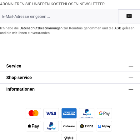
ABONNIEREN SIE UNSEREN KOSTENLOSEN NEWSLETTER
E-
Mail-
Adresse
*
Ich habe die
Datenschutzbestimmungen
zur Kenntnis genommen und die
AGB
gelesen
und bin mit ihnen einverstanden.
Service
Shop service
Informationen
Kredit- oder Debitkarte
Später Bezahlen
Google Pay
Apple Pay
PayPal
Vorkasse
TWINT
Alipay (Unzer payments)