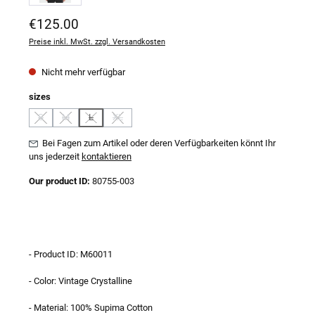
Regulärer Preis:
€125.00
Preise inkl. MwSt. zzgl. Versandkosten
Nicht mehr verfügbar
auswählen
sizes
S
M
L
XL
(Diese Option ist zurzeit nicht verfügbar.)
(Diese Option ist zurzeit nicht verfügbar.)
(Diese Option ist zurzeit nicht verfügbar.)
(Diese Option ist zurzeit nicht verfügbar.)
Bei Fagen zum Artikel oder deren Verfügbarkeiten könnt Ihr
uns jederzeit
kontaktieren
Our product ID:
80755-003
- Product ID: M60011
- Color: Vintage Crystalline
- Material: 100% Supima Cotton