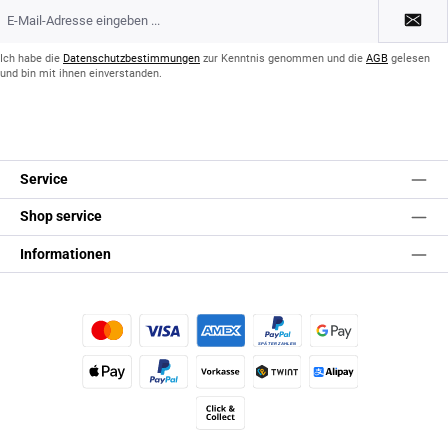
E-
Mail-
Adresse
*
Ich habe die
Datenschutzbestimmungen
zur Kenntnis genommen und die
AGB
gelesen
und bin mit ihnen einverstanden.
Service
Shop service
Informationen
Kredit- oder Debitkarte
Später Bezahlen
Google Pay
Apple Pay
PayPal
Vorkasse
TWINT
Alipay (Unzer payments)
Click & Collect