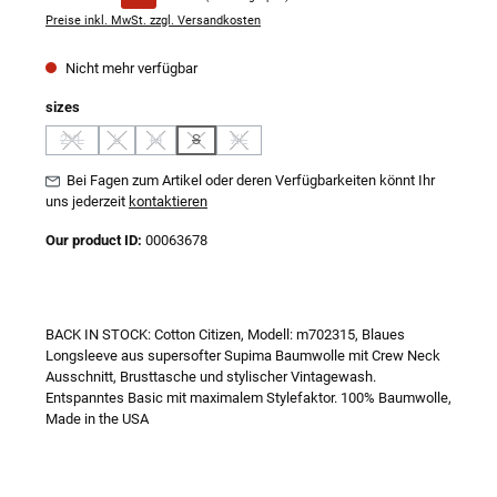
Preise inkl. MwSt. zzgl. Versandkosten
Nicht mehr verfügbar
auswählen
sizes
2XL
L
M
S
XL
(Diese Option ist zurzeit nicht verfügbar.)
(Diese Option ist zurzeit nicht verfügbar.)
(Diese Option ist zurzeit nicht verfügbar.)
(Diese Option ist zurzeit nicht verfügbar.)
(Diese Option ist zurzeit nicht verfügbar.)
Bei Fagen zum Artikel oder deren Verfügbarkeiten könnt Ihr
uns jederzeit
kontaktieren
Our product ID:
00063678
BACK IN STOCK: Cotton Citizen, Modell: m702315, Blaues
Longsleeve aus supersofter Supima Baumwolle mit Crew Neck
Ausschnitt, Brusttasche und stylischer Vintagewash.
Entspanntes Basic mit maximalem Stylefaktor. 100% Baumwolle,
Made in the USA