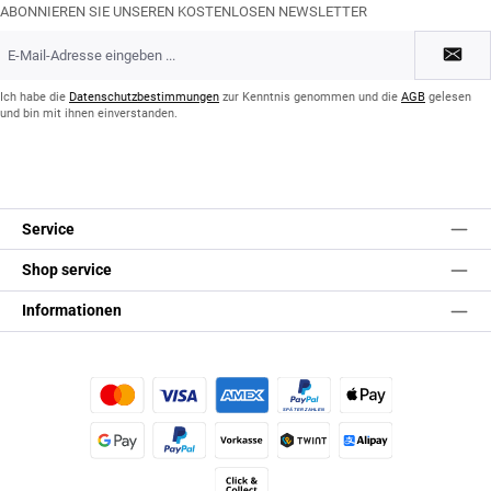
ABONNIEREN SIE UNSEREN KOSTENLOSEN NEWSLETTER
E-
Mail-
Adresse
*
Ich habe die
Datenschutzbestimmungen
zur Kenntnis genommen und die
AGB
gelesen
und bin mit ihnen einverstanden.
Service
Shop service
Informationen
Kredit- oder Debitkarte
Später Bezahlen
Apple Pay
Google Pay
PayPal
Vorkasse
TWINT
Alipay (Unzer payments)