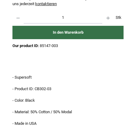
uns jederzeit
kontaktieren
Produkt Anzahl: Gib den gewünschten Wert ein oder benutze die Schaltflächen um 
Stk
In den Warenkorb
Our product ID:
85147-003
- Supersoft
- Product ID: CB302-03
- Color: Black
- Material: 50% Cotton / 50% Modal
- Made in USA