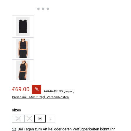
Verkaufspreis:
€69.00
%
Regulärer Preis:
€99.00
(30.3% gespart)
Preise inkl. MwSt. zzgl. Versandkosten
auswählen
sizes
XS
S
M
L
(Diese Option ist zurzeit nicht verfügbar.)
(Diese Option ist zurzeit nicht verfügbar.)
Bei Fagen zum Artikel oder deren Verfügbarkeiten könnt Ihr