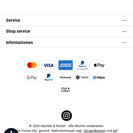
Service
Shop service
Informationen
Kredit- oder Debitkarte
Später Bezahlen
Apple Pay
Google Pay
PayPal
Vorkasse
TWINT
Alipay (Unzer payments)
Click & Collect
Instagram
© 2026 Hechler & Nickel - Alle Rechte vorbehalten.
Alle Preise inkl. gesetzl. Mehrwertsteuer zzgl.
Versandkosten
und ggf.