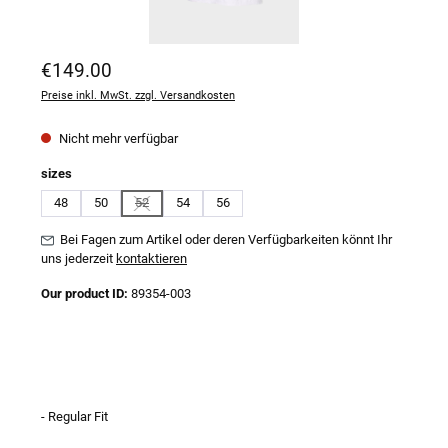
Regulärer Preis:
€149.00
Preise inkl. MwSt. zzgl. Versandkosten
Nicht mehr verfügbar
auswählen
sizes
48
50
52
54
56
(Diese Option ist zurzeit nicht verfügbar.)
Bei Fagen zum Artikel oder deren Verfügbarkeiten könnt Ihr
uns jederzeit
kontaktieren
Our product ID:
89354-003
- Regular Fit