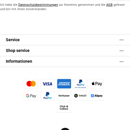
*
Ich habe die
Datenschutzbestimmungen
zur Kenntnis genommen und die
AGB
gelesen
und bin mit ihnen einverstanden.
Service
Shop service
Informationen
Kredit- oder Debitkarte
Später Bezahlen
Apple Pay
Google Pay
PayPal
Vorkasse
TWINT
Alipay (Unzer payments)
Click & Collect