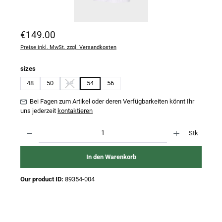
Regulärer Preis:
€149.00
Preise inkl. MwSt. zzgl. Versandkosten
auswählen
sizes
48
50
52
54
56
(Diese Option ist zurzeit nicht verfügbar.)
Bei Fagen zum Artikel oder deren Verfügbarkeiten könnt Ihr
uns jederzeit
kontaktieren
Produkt Anzahl: Gib den gewünschten Wert ein oder benutze die Schaltflächen um 
Stk
In den Warenkorb
Our product ID:
89354-004