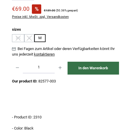
Verkaufspreis:
€69.00
%
Regulärer Preis:
€139.00
(50.36% gespart)
Preise inkl. MwSt. zzgl. Versandkosten
auswählen
sizes
XS
S
M
(Diese Option ist zurzeit nicht verfügbar.)
(Diese Option ist zurzeit nicht verfügbar.)
Bei Fagen zum Artikel oder deren Verfügbarkeiten könnt Ihr
uns jederzeit
kontaktieren
Produkt Anzahl: Gib den gewünschten Wert ein oder benutze die Schaltflächen um 
In den Warenkorb
Our product ID:
82577-003
- Product ID: 2310
- Color: Black