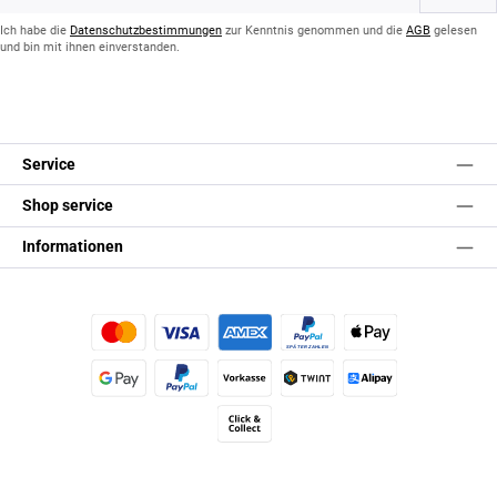
Adresse
*
Ich habe die
Datenschutzbestimmungen
zur Kenntnis genommen und die
AGB
gelesen
und bin mit ihnen einverstanden.
Service
Shop service
Informationen
Kredit- oder Debitkarte
Später Bezahlen
Apple Pay
Google Pay
PayPal
Vorkasse
TWINT
Alipay (Unzer payments)
Click & Collect