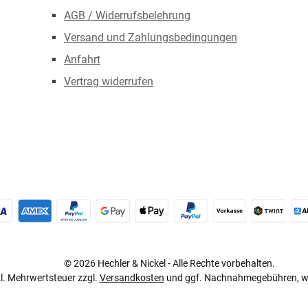
AGB / Widerrufsbelehrung
Versand und Zahlungsbedingungen
Anfahrt
Vertrag widerrufen
redit- oder Debitkarte
Später Bezahlen
Google Pay
Apple Pay
PayPal
Vorkasse
TWINT
© 2026 Hechler & Nickel - Alle Rechte vorbehalten.
tzl. Mehrwertsteuer zzgl.
Versandkosten
und ggf. Nachnahmegebühren, we