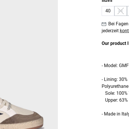
sizes
40
41
(Dies
Bei Fagen 
jederzeit
kont
Our product 
- Model: GM
- Lining: 30%
Polyurethane
Sole: 100% T
Upper: 63% G
- Made in Ital