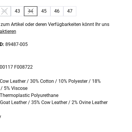
42
43
44
45
46
47
e Option ist zurzeit nicht verfügbar.)
(Diese Option ist zurzeit nicht verfügbar.)
(Diese Option ist zurzeit nicht verfügbar.)
zum Artikel oder deren Verfügbarkeiten könnt Ihr uns
aktieren
ID:
89487-005
F00117 F008722
 Cow Leather / 30% Cotton / 10% Polyester / 18%
 / 5% Viscose
hermoplastic Polyurethane
oat Leather / 35% Cow Leather / 2% Ovine Leather
y