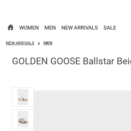
 Hauptinhalt springen
Zur Suche springen
Zur Hauptnavigation springen
WOMEN
MEN
NEW ARRIVALS
SALE
NEW ARRIVALS
MEN
GOLDEN GOOSE Ballstar Bei
Bildergalerie überspringen