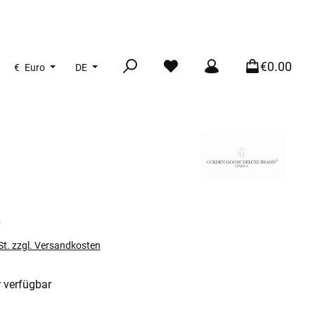
€0.00
€
Euro
DE
s:
0
St. zzgl. Versandkosten
 verfügbar
len