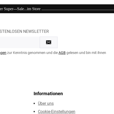
.................................................................................................
OSTENLOSEN NEWSLETTER
ngen
zur Kenntnis genommen und die
AGB
gelesen und bin mit ihnen
Informationen
Über uns
Cookie-Einstellungen