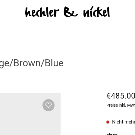
ge/Brown/Blue
Regulärer Prei
€485.0
Preise inkl. Mw
Nicht mehr
auswäh