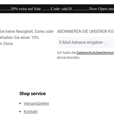
ale20 ................Now Open unser Super---Sale...im Store ....................................
ie keine Neuigkeit, Sales oder
ABONNIEREN SIE UNSEREN K
rhalten Sie einen 10%
E-
m Store.
Mail-
Adresse
Ich habe die
Datenschutzbestimmu
*
einverstanden.
Shop service
Versandzeiten
Kontakt