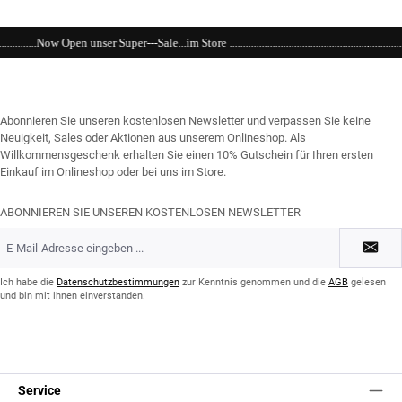
le...im Store ..............................................................................................................
Abonnieren Sie unseren kostenlosen Newsletter und verpassen Sie keine
Neuigkeit, Sales oder Aktionen aus unserem Onlineshop. Als
Willkommensgeschenk erhalten Sie einen 10% Gutschein für Ihren ersten
Einkauf im Onlineshop oder bei uns im Store.
ABONNIEREN SIE UNSEREN KOSTENLOSEN NEWSLETTER
E-
Mail-
Adresse
*
Ich habe die
Datenschutzbestimmungen
zur Kenntnis genommen und die
AGB
gelesen
und bin mit ihnen einverstanden.
Service