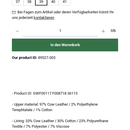
37
38
39
40
41
Bei Fagen zum Artikel oder deren Verfügbarkeiten könnt Ihr
uns jederzeit
kontaktieren
Produkt Anzahl: Gib den gewünschten Wert ein oder benutze die Schaltflächen um 
Stk
In den Warenkorb
Our product ID:
89527-003
- Product ID: GWF00117 F008718 36115
- Upper material: 97% Cow Leather / 2% Polyethylene
Terephtalate / 1% Cotton
- Lining: 33% Cow Leather / 30% Cotton / 23% Polyurethane
Textile / 7% Polyester / 7% Viscose