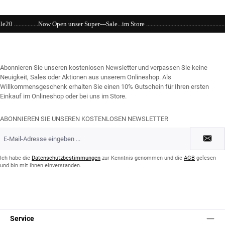
Super---Sale...im Store ....................................................................................................
Abonnieren Sie unseren kostenlosen Newsletter und verpassen Sie keine
Neuigkeit, Sales oder Aktionen aus unserem Onlineshop. Als
Willkommensgeschenk erhalten Sie einen 10% Gutschein für Ihren ersten
Einkauf im Onlineshop oder bei uns im Store.
ABONNIEREN SIE UNSEREN KOSTENLOSEN NEWSLETTER
E-
Mail-
Adresse
*
Ich habe die
Datenschutzbestimmungen
zur Kenntnis genommen und die
AGB
gelesen
und bin mit ihnen einverstanden.
Service