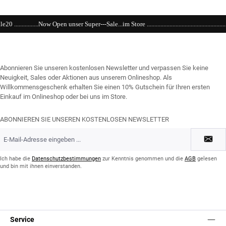
Super---Sale...im Store ....................................................................................................
Abonnieren Sie unseren kostenlosen Newsletter und verpassen Sie keine
Neuigkeit, Sales oder Aktionen aus unserem Onlineshop. Als
Willkommensgeschenk erhalten Sie einen 10% Gutschein für Ihren ersten
Einkauf im Onlineshop oder bei uns im Store.
ABONNIEREN SIE UNSEREN KOSTENLOSEN NEWSLETTER
E-
Mail-
Adresse
*
Ich habe die
Datenschutzbestimmungen
zur Kenntnis genommen und die
AGB
gelesen
und bin mit ihnen einverstanden.
Service