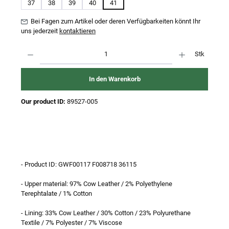
37
38
39
40
41
Bei Fagen zum Artikel oder deren Verfügbarkeiten könnt Ihr
uns jederzeit
kontaktieren
Produkt Anzahl: Gib den gewünschten Wert ein oder benutze die Schaltflächen um 
Stk
In den Warenkorb
Our product ID:
89527-005
- Product ID: GWF00117 F008718 36115
- Upper material: 97% Cow Leather / 2% Polyethylene
Terephtalate / 1% Cotton
- Lining: 33% Cow Leather / 30% Cotton / 23% Polyurethane
Textile / 7% Polyester / 7% Viscose