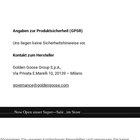
Angaben zur Produktsicherheit (GPSR)
Uns liegen keine Sicherheitshinweise vor.
Kontakt zum Hersteller
Golden Goose Group S.p.A.,
Via Privata E.Marelli 10, 20139
–
Milano
governance@goldengoose.com
-Sale...im Store ...........................................................................................................
Abonnieren Sie unseren kostenlosen Newsletter und verpassen Sie keine