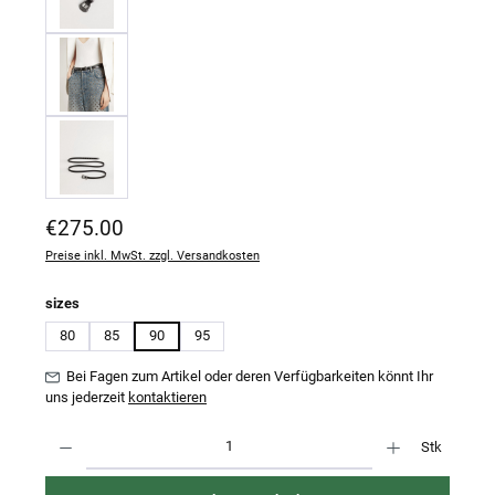
Regulärer Preis:
€275.00
Preise inkl. MwSt. zzgl. Versandkosten
auswählen
sizes
80
85
90
95
Bei Fagen zum Artikel oder deren Verfügbarkeiten könnt Ihr
uns jederzeit
kontaktieren
Produkt Anzahl: Gib den gewünschten Wert ein oder benutze die Schaltflächen um 
Stk