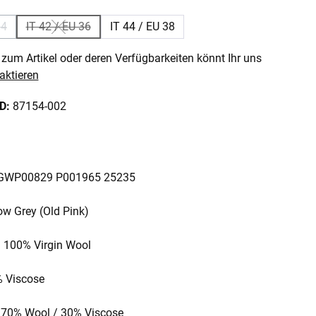
34
IT 42 / EU 36
IT 44 / EU 38
 Option ist zurzeit nicht verfügbar.)
(Diese Option ist zurzeit nicht verfügbar.)
zum Artikel oder deren Verfügbarkeiten könnt Ihr uns
aktieren
ID:
87154-002
D: GWP00829 P001965 25235
ow Grey (Old Pink)
: 100% Virgin Wool
% Viscose
: 70% Wool / 30% Viscose