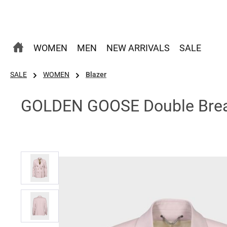
 Hauptinhalt springen
Zur Suche springen
Zur Hauptnavigation springen
WOMEN
MEN
NEW ARRIVALS
SALE
SALE
WOMEN
Blazer
GOLDEN GOOSE Double Breast
Bildergalerie überspringen