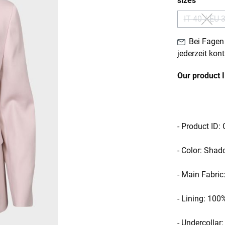
sizes
IT 40 / EU 
(Diese
Bei Fagen 
jederzeit
kont
Our product 
- Product I
- Color: Shad
- Main Fabric
- Lining: 100
- Undercollar