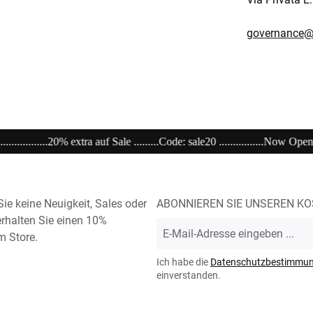
governance@
: sale20 ................Now Open unser Super---Sale...im Store .................................
ie keine Neuigkeit, Sales oder
ABONNIEREN SIE UNSEREN K
rhalten Sie einen 10%
E-
m Store.
Mail-
Adresse
Ich habe die
Datenschutzbestimmu
*
einverstanden.