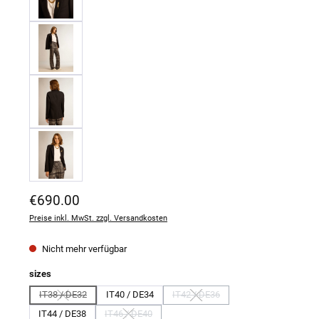
Regulärer Preis:
€690.00
Preise inkl. MwSt. zzgl. Versandkosten
Nicht mehr verfügbar
auswählen
sizes
IT38 / DE32
IT40 / DE34
IT42 / DE36
(Diese Option ist zurzeit nicht verfügbar.)
(Diese Option ist zurzeit nicht verf
IT44 / DE38
IT46 / DE40