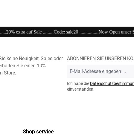
..............Now Open unser Super---Sale...im Store .............................................
ie keine Neuigkeit, Sales oder
ABONNIEREN SIE UNSEREN K
rhalten Sie einen 10%
E-
m Store.
Mail-
Adresse
Ich habe die
Datenschutzbestimmu
*
einverstanden.
Shop service