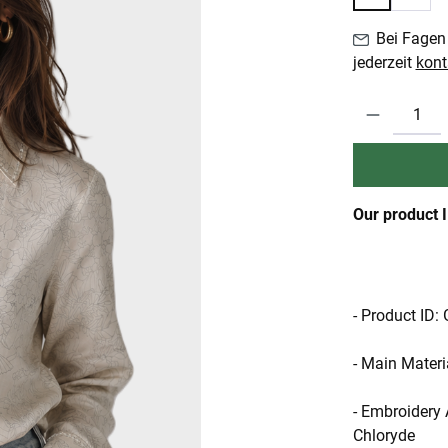
Bei Fagen 
jederzeit
kont
Produkt Anzahl:
Our product 
- Product I
- Main Materi
- Embroidery 
Chloryde