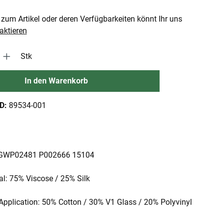
zum Artikel oder deren Verfügbarkeiten könnt Ihr uns
aktieren
 Gib den gewünschten Wert ein oder benutze die Schaltflächen um die An
Stk
In den Warenkorb
ID:
89534-001
D: GWP02481 P002666 15104
al: 75% Viscose / 25% Silk
Application: 50% Cotton / 30% V1 Glass / 20% Polyvinyl