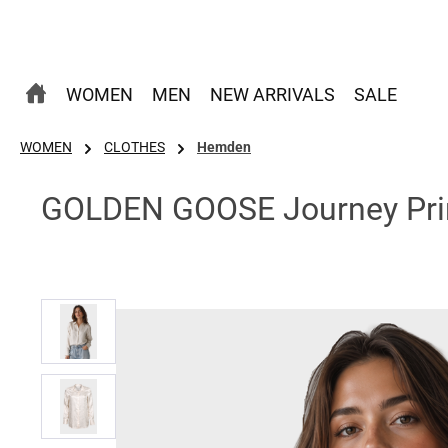
 Hauptinhalt springen
Zur Suche springen
Zur Hauptnavigation springen
WOMEN
MEN
NEW ARRIVALS
SALE
WOMEN
CLOTHES
Hemden
GOLDEN GOOSE Journey Prin
Bildergalerie überspringen