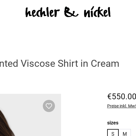
ted Viscose Shirt in Cream
Regulärer Prei
€550.0
Preise inkl. Mw
auswäh
sizes
S
M