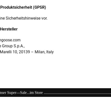
Produktsicherheit (GPSR)
ine Sicherheitshinweise vor.
Hersteller
ngoose.com
 Group S.p.A.,
.Marelli 10, 20139
–
Milan, Italy
.................................................................................................