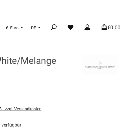
€0.00
€
Euro
DE
White/Melange
s:
St. zzgl. Versandkosten
 verfügbar