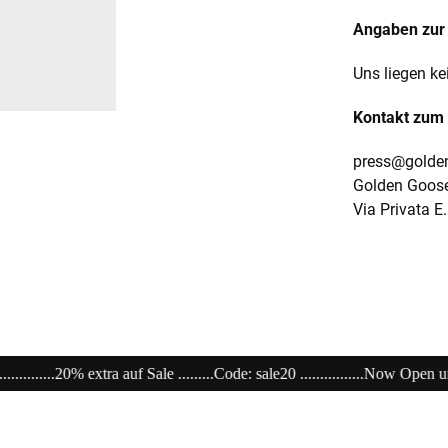
Angaben zur 
Uns liegen ke
Kontakt zum 
press@golde
Golden Goose
Via Privata E
.Code: sale20 ................Now Open unser Super---Sale...im Store .............................