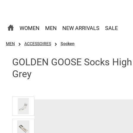
 Hauptinhalt springen
Zur Suche springen
Zur Hauptnavigation springen
WOMEN
MEN
NEW ARRIVALS
SALE
MEN
ACCESSOIRES
Socken
GOLDEN GOOSE Socks High R
Grey
Bildergalerie überspringen