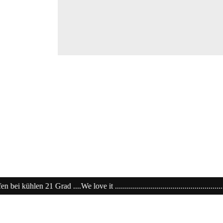
t ....................................................................20% extra auf Sale ........