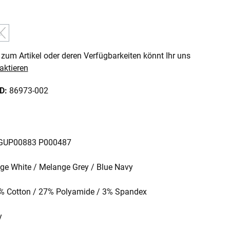
len
L
 ist zurzeit nicht verfügbar.)
 Option ist zurzeit nicht verfügbar.)
(Diese Option ist zurzeit nicht verfügbar.)
zum Artikel oder deren Verfügbarkeiten könnt Ihr uns
aktieren
ID:
86973-002
: GUP00883 P000487
tage White / Melange Grey / Blue Navy
70% Cotton / 27% Polyamide / 3% Spandex
y