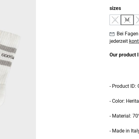
auswäh
sizes
S
M
(Diese Option
(Diese
Bei Fagen 
jederzeit
kont
Our product 
- Product ID
- Color: Heri
- Material: 
- Made in Ital