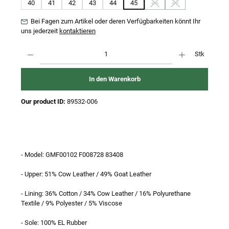
40
41
42
43
44
45
46
47
(Diese Option ist zurzeit nich
(Diese Option ist zurz
Bei Fagen zum Artikel oder deren Verfügbarkeiten könnt Ihr
uns jederzeit
kontaktieren
Produkt Anzahl: Gib den gewünschten Wert ein oder benutze die Schaltflächen um 
Stk
In den Warenkorb
Our product ID:
89532-006
- Model: GMF00102 F008728 83408
- Upper: 51% Cow Leather / 49% Goat Leather
- Lining: 36% Cotton / 34% Cow Leather / 16% Polyurethane
Textile / 9% Polyester / 5% Viscose
- Sole: 100% EL Rubber